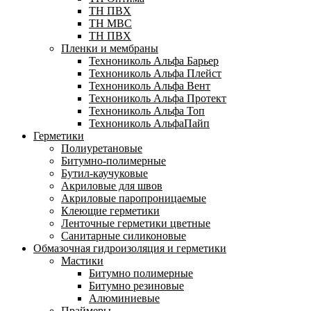
TH ПВХ
ТН МВС
ТН ПВХ
Пленки и мембраны
Технониколь Альфа Барьер
Технониколь Альфа Плейст
Технониколь Альфа Вент
Технониколь Альфа Протект
Технониколь Альфа Топ
Технониколь АльфаПайп
Герметики
Полиуретановые
Битумно-полимерные
Бутил-каучуковые
Акриловые для швов
Акриловые паропроницаемые
Клеющие герметики
Ленточные герметики цветные
Санитарные силиконовые
Обмазочная гидроизоляция и герметики
Мастики
Битумно полимерные
Битумно резиновые
Алюминиевые
Праймеры