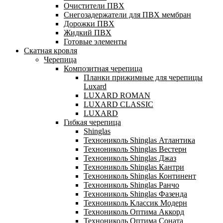
Очистители ПВХ
Снегозадержатели для ПВХ мембран
Дорожки ПВХ
Жидкий ПВХ
Готовые элементы
Скатная кровля
Черепица
Композитная черепица
Планки прижимные для черепицы
Luxard
LUXARD ROMAN
LUXARD CLASSIC
LUXARD
Гибкая черепица
Shinglas
Технониколь Shinglas Атлантика
Технониколь Shinglas Вестерн
Технониколь Shinglas Джаз
Технониколь Shinglas Кантри
Технониколь Shinglas Континент
Технониколь Shinglas Ранчо
Технониколь Shinglas Фазенда
Технониколь Классик Модерн
Технониколь Оптима Аккорд
Технониколь Оптима Соната