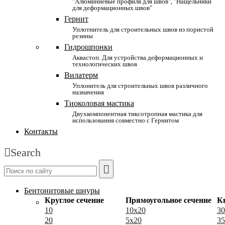
"Алюминиевые профиля для швов", "Нащельники
для деформационных швов"
Гернит
Уплотнитель для строительных швов из пористой
резины
Гидрошпонки
Аквастоп. Для устройства деформационных и
технологических швов
Вилатерм
Уплонитель для строительных швов различного
назначения
Тиоколовая мастика
Двухкомпонентная тиксотропная мастика для
использования совместно с Гернитом
Контакты
Search
Бентонитовые шнуры
Круглое сечение
Прямоугольное сечение
К
10
10x20
30
20
5x20
35