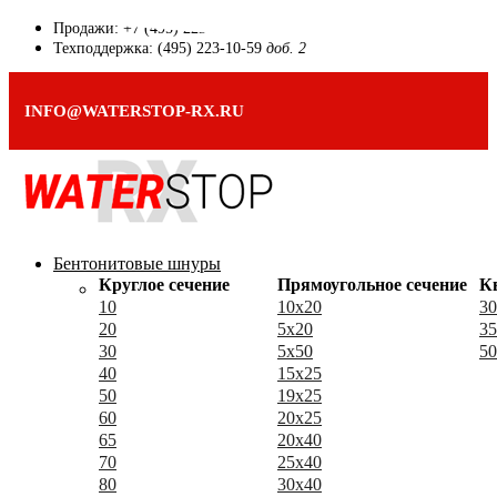
Продажи: +7 (495) 223-10-59
Техподдержка: (495) 223-10-59
доб. 2
INFO@WATERSTOP-RX.RU
Бентонитовые шнуры
Круглое сечение
Прямоугольное сечение
К
10
10x20
30
20
5x20
35
30
5x50
50
40
15x25
50
19x25
60
20x25
65
20x40
70
25x40
80
30x40