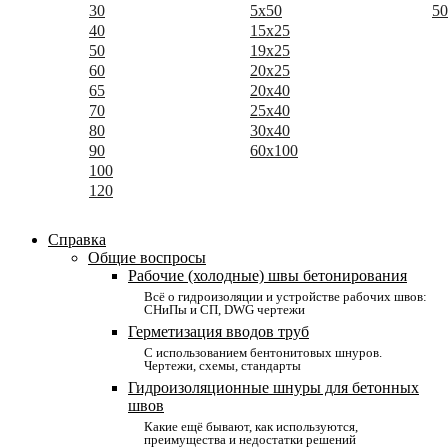
30
5x50
50
40
15x25
50
19x25
60
20x25
65
20x40
70
25x40
80
30x40
90
60x100
100
120
Справка
Общие воспросы
Рабочие (холодные) швы бетонирования
Всё о гидроизоляции и устройстве рабочих швов:
СНиПы и СП, DWG чертежи
Герметизация вводов труб
С использованием бентонитовых шнуров.
Чертежи, схемы, стандарты
Гидроизоляционные шнуры для бетонных
швов
Какие ещё бывают, как используются,
преимущества и недостатки решений