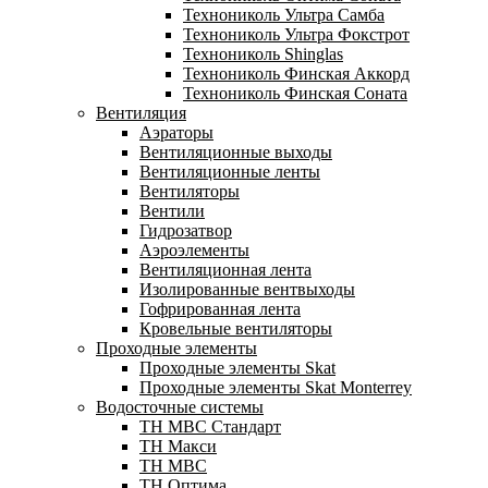
Технониколь Ультра Самба
Технониколь Ультра Фокстрот
Технониколь Shinglas
Технониколь Финская Аккорд
Технониколь Финская Соната
Вентиляция
Аэраторы
Вентиляционные выходы
Вентиляционные ленты
Вентиляторы
Вентили
Гидрозатвор
Аэроэлементы
Вентиляционная лента
Изолированные вентвыходы
Гофрированная лента
Кровельные вентиляторы
Проходные элементы
Проходные элементы Skat
Проходные элементы Skat Monterrey
Водосточные системы
TH MBC Стандарт
TH Макси
TH МВС
TH Оптима