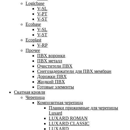
Logicbase
V-SL
V-PT
V-ST
Ecobase
V-SL
V-ST
Ecoplast
V-RP
Прочее
ПВХ воронки
ПВХ металл
Очистители ПВХ
Снегозадержатели для ПВХ мембран
Дорожки ПВХ
Жидкий ПВХ
Готовые элементы
Скатная кровля
Черепица
Композитная черепица
Планки прижимные для черепицы
Luxard
LUXARD ROMAN
LUXARD CLASSIC
LUXARD