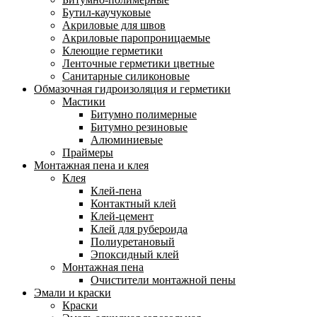
Бутил-каучуковые
Акриловые для швов
Акриловые паропроницаемые
Клеющие герметики
Ленточные герметики цветные
Санитарные силиконовые
Обмазочная гидроизоляция и герметики
Мастики
Битумно полимерные
Битумно резиновые
Алюминиевые
Праймеры
Монтажная пена и клея
Клея
Клей-пена
Контактный клей
Клей-цемент
Клей для рубероида
Полиуретановый
Эпоксидный клей
Монтажная пена
Очистители монтажной пены
Эмали и краски
Краски