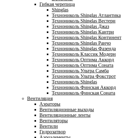
Гибкая черепица
Shinglas
Технониколь Shinglas Атлантика
Технониколь Shinglas Вестерн
Технониколь Shinglas Джаз
Технониколь Shinglas Кантри
Технониколь Shinglas Континент
Технониколь Shinglas Ранчо
Технониколь Shinglas Фазенда
Технониколь Классик Модерн
Технониколь Оптима Аккорд
Технониколь Оптима Соната
Технониколь Ультра Самба
Технониколь Ультра Фокстрот
Технониколь Shinglas
Технониколь Финская Аккорд
Технониколь Финская Соната
Вентиляция
Аэраторы
Вентиляционные выходы
Вентиляционные ленты
Вентиляторы
Вентили
Гидрозатвор
Аэроэлементы