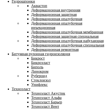
Гидрошпонки
Аквастоп
Деформационная внутренняя
Деформационная защитная
Деформационная опалубочная
Деформационная опалубочная
инъекционная
Деформационная опалубочная мембранная
Деформационная защитная специальная
Деформационная опалубочная набухающая
Деформационная опалубочная специальная
Деформационная ремонтная
Битумная рулонная гидроизоляция
Бикрост
Бикроэласт
Биполь
Линокром
Рубероид
Стеклоизол
Унифлекс
Техноэласт
Техноэласт Акустик
Техноэласт Альфа
Техноэласт Барьер
Техноэласт Вент