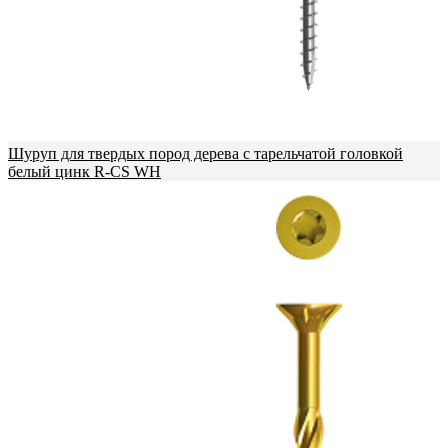
Шуруп для твердых пород дерева с тарельчатой головкой
белый цинк R-CS WH