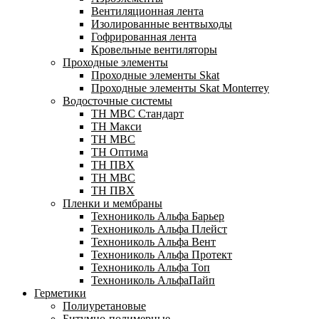
Вентиляционная лента
Изолированные вентвыходы
Гофрированная лента
Кровельные вентиляторы
Проходные элементы
Проходные элементы Skat
Проходные элементы Skat Monterrey
Водосточные системы
TH MBC Стандарт
TH Макси
TH МВС
TH Оптима
TH ПВХ
ТН МВС
ТН ПВХ
Пленки и мембраны
Технониколь Альфа Барьер
Технониколь Альфа Плейст
Технониколь Альфа Вент
Технониколь Альфа Протект
Технониколь Альфа Топ
Технониколь АльфаПайп
Герметики
Полиуретановые
Битумно-полимерные