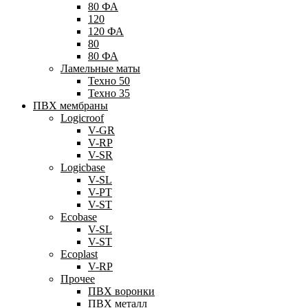
80 ФА
120
120 ФА
80
80 ФА
Ламельные маты
Техно 50
Техно 35
ПВХ мембраны
Logicroof
V-GR
V-RP
V-SR
Logicbase
V-SL
V-PT
V-ST
Ecobase
V-SL
V-ST
Ecoplast
V-RP
Прочее
ПВХ воронки
ПВХ металл