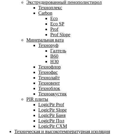
Экструдированный пенополистирол
Техноплекс
Carbon
Eco
Eco SP
Prof
Prof Slope
Минеральная вата
Техноруф
Галтель
В60
Н30
Технофлор
Технофас
Технолайт
Техновент
Техноблок
Техноакустик
PIR плиты
LogicPir Prof
LogicPir Slope
LogicPir Баня
LogicPir Пол
LogicPir СХМ
Техническая и высокотемпературная изоляция