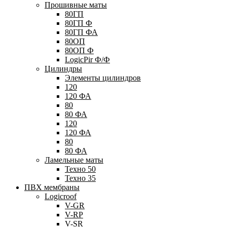
Прошивные маты
80ГП
80ГП Ф
80ГП ФА
80ОП
80ОП Ф
LogicPir Ф/Ф
Цилиндры
Элементы цилиндров
120
120 ФА
80
80 ФА
120
120 ФА
80
80 ФА
Ламельные маты
Техно 50
Техно 35
ПВХ мембраны
Logicroof
V-GR
V-RP
V-SR