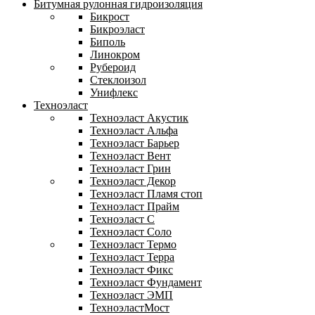
Битумная рулонная гидроизоляция
Бикрост
Бикроэласт
Биполь
Линокром
Рубероид
Стеклоизол
Унифлекс
Техноэласт
Техноэласт Акустик
Техноэласт Альфа
Техноэласт Барьер
Техноэласт Вент
Техноэласт Грин
Техноэласт Декор
Техноэласт Пламя стоп
Техноэласт Прайм
Техноэласт С
Техноэласт Соло
Техноэласт Термо
Техноэласт Терра
Техноэласт Фикс
Техноэласт Фундамент
Техноэласт ЭМП
ТехноэластМост