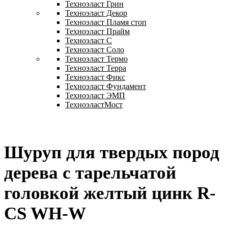
Техноэласт Грин
Техноэласт Декор
Техноэласт Пламя стоп
Техноэласт Прайм
Техноэласт С
Техноэласт Соло
Техноэласт Термо
Техноэласт Терра
Техноэласт Фикс
Техноэласт Фундамент
Техноэласт ЭМП
ТехноэластМост
Шуруп для твердых пород
дерева с тарельчатой
головкой желтый цинк R-
CS WH-W