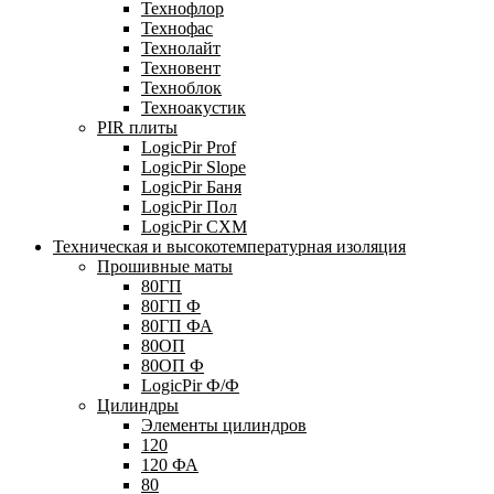
Технофлор
Технофас
Технолайт
Техновент
Техноблок
Техноакустик
PIR плиты
LogicPir Prof
LogicPir Slope
LogicPir Баня
LogicPir Пол
LogicPir СХМ
Техническая и высокотемпературная изоляция
Прошивные маты
80ГП
80ГП Ф
80ГП ФА
80ОП
80ОП Ф
LogicPir Ф/Ф
Цилиндры
Элементы цилиндров
120
120 ФА
80