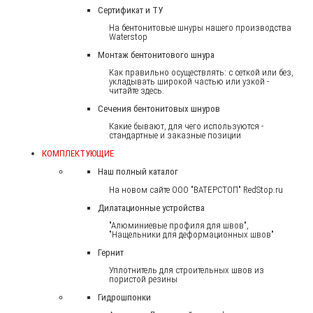
Сертификат и ТУ
На бентонитовые шнуры нашего производства
Waterstop
Монтаж бентонитового шнура
Как правильно осуществлять: с сеткой или без,
укладывать широкой частью или узкой -
читайте здесь.
Сечения бентонитовых шнуров
Какие бывают, для чего используются -
стандартные и заказные позиции
КОМПЛЕКТУЮЩИЕ
Наш полный каталог
На новом сайте ООО "ВАТЕРСТОП" RedStop.ru
Дилатационные устройства
"Алюминиевые профиля для швов",
"Нащельники для деформационных швов"
Гернит
Уплотнитель для строительных швов из
пористой резины
Гидрошпонки