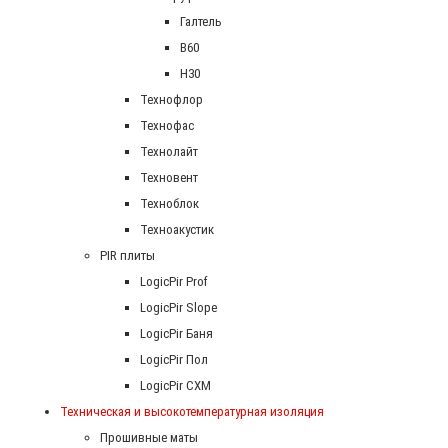
Галтель
В60
Н30
Технофлор
Технофас
Технолайт
Техновент
Техноблок
Техноакустик
PIR плиты
LogicPir Prof
LogicPir Slope
LogicPir Баня
LogicPir Пол
LogicPir СХМ
Техническая и высокотемпературная изоляция
Прошивные маты