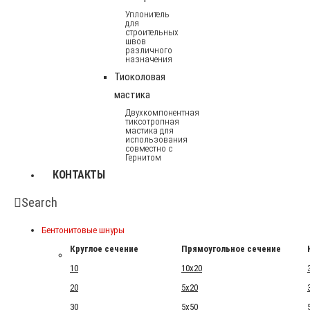
Уплонитель
для
строительных
швов
различного
назначения
Тиоколовая
мастика
Двухкомпонентная
тиксотропная
мастика для
использования
совместно с
Гернитом
КОНТАКТЫ
Search
Бентонитовые шнуры
Круглое сечение
Прямоугольное сечение
10
10x20
20
5x20
30
5x50