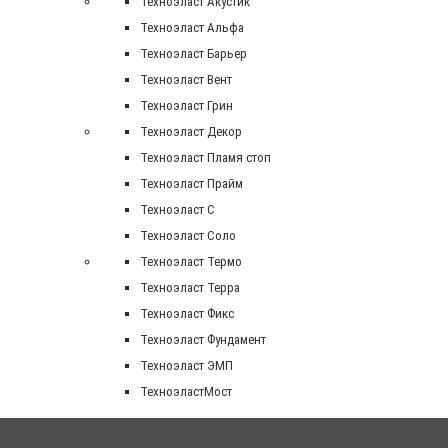
Техноэласт Акустик
Техноэласт Альфа
Техноэласт Барьер
Техноэласт Вент
Техноэласт Грин
Техноэласт Декор
Техноэласт Пламя стоп
Техноэласт Прайм
Техноэласт С
Техноэласт Соло
Техноэласт Термо
Техноэласт Терра
Техноэласт Фикс
Техноэласт Фундамент
Техноэласт ЭМП
ТехноэластМост