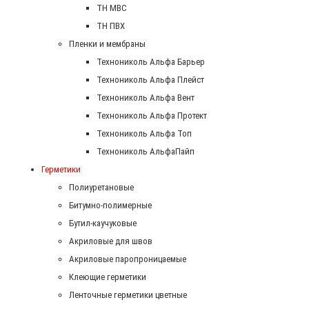
ТН МВС
ТН ПВХ
Пленки и мембраны
Технониколь Альфа Барьер
Технониколь Альфа Плейст
Технониколь Альфа Вент
Технониколь Альфа Протект
Технониколь Альфа Топ
Технониколь АльфаПайп
Герметики
Полиуретановые
Битумно-полимерные
Бутил-каучуковые
Акриловые для швов
Акриловые паропроницаемые
Клеющие герметики
Ленточные герметики цветные