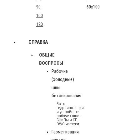
90
60x100
100
120
СПРАВКА
ОБЩИЕ
ВОСПРОСЫ
Рабочие
(холодные)
швы
бетонирования
Всё о
гидроизоляции
и устройстве
рабочих швов:
СНиПы и СП,
DWG чертежи
Герметизация
вводов