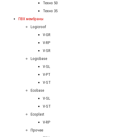
Техно 50
Техно 35
ПВХ мембраны
Logicroof
V-GR
V-RP
V-SR
Logicbase
V-SL
V-PT
V-ST
Ecobase
V-SL
V-ST
Ecoplast
V-RP
Прочее