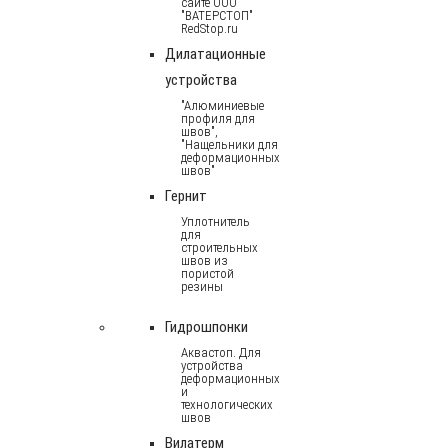
сайте ООО
"ВАТЕРСТОП"
RedStop.ru
Дилатационные
устройства
"Алюминиевые
профиля для
швов",
"Нащельники для
деформационных
швов"
Гернит
Уплотнитель
для
строительных
швов из
пористой
резины
Гидрошпонки
Аквастоп. Для
устройства
деформационных
и
технологических
швов
Вилатерм