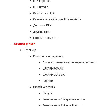
ПВХ воронки
ПВХ металл
Очистители ПВХ
Снегозадержатели для ПВХ мембран
Дорожки ПВХ
Жидкий ПВХ
Готовые элементы
Скатная кровля
Черепица
Композитная черепица
Планки прижимные для черепицы Luxard
LUXARD ROMAN
LUXARD CLASSIC
LUXARD
Гибкая черепица
Shinglas
Технониколь Shinglas Атлантика
Технониколь Shinglas Вестерн