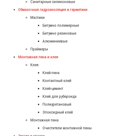
Санитарные силиконовые
Обмазочная гидроизоляция и герметики
Мастики
Битумно полимерные
Битумно резиновые
Алюминиевые
Праймеры
Монтажная пена и клея
Клея
Клей-пена
Контактный клей
Клей-цемент
Клей для рубероида
Полиуретановый
Эпоксидный клей
Монтажная пена
Очистители монтажной пены
Эмали и краски