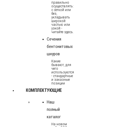
правильно
осуществлять:
с сеткой или
без,
укладывать
широкой
частью или
узкой -
читайте здесь.
Сечения
бентонитовых
шнуров
Какие
бывают, для
чего
используются
- стандартные
и заказные
позиции
КОМПЛЕКТУЮЩИЕ
Наш
полный
каталог
На новом