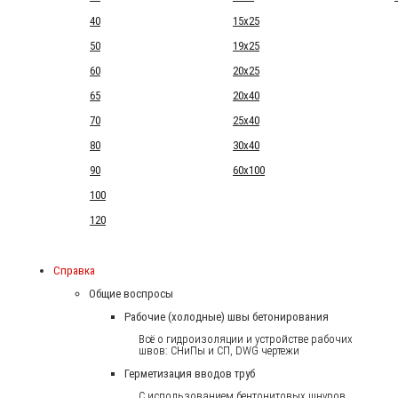
40
15x25
50
19x25
60
20x25
65
20x40
70
25x40
80
30x40
90
60x100
100
120
Справка
Общие воспросы
Рабочие (холодные) швы бетонирования
Всё о гидроизоляции и устройстве рабочих
швов: СНиПы и СП, DWG чертежи
Герметизация вводов труб
С использованием бентонитовых шнуров.