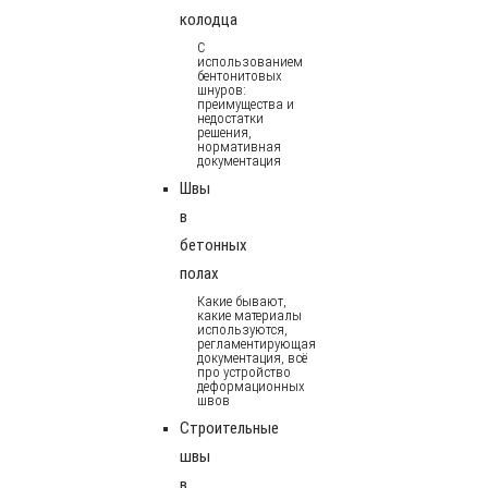
колодца
С
использованием
бентонитовых
шнуров:
преимущества и
недостатки
решения,
нормативная
документация
Швы
в
бетонных
полах
Какие бывают,
какие материалы
используются,
регламентирующая
документация, всё
про устройство
деформационных
швов
Строительные
швы
в