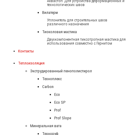
Аквастоп. Для устройства деформационных и
технологических швов
Вилатерм
Уплонитель для строительных швов
различного назначения
Тиоколовая мастика
Двухкомпонентная тиксотропная мастика для
использования совместно с Гернитом
Контакты
Теплоизоляция
Экструдированный пенополистирол
Техноплекс
Carbon
Eco
Eco SP
Prof
Prof Slope
Минеральная вата
Техноруф