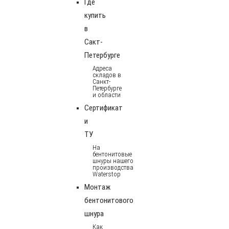
Где
купить
в
Сакт-
Петербурге
Адреса
складов в
Санкт-
Петербурге
и области
Сертификат
и
ТУ
На
бентонитовые
шнуры нашего
производства
Waterstop
Монтаж
бентонитового
шнура
Как