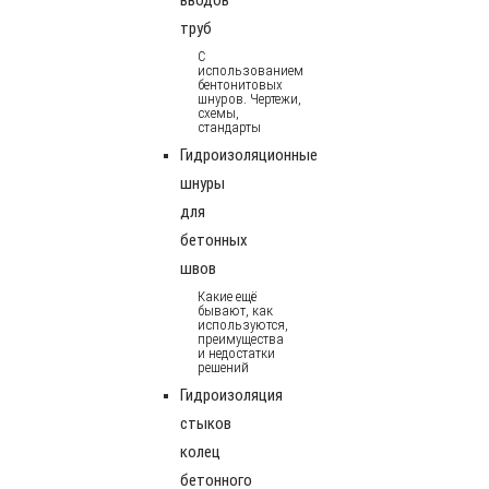
труб
С
использованием
бентонитовых
шнуров. Чертежи,
схемы,
стандарты
Гидроизоляционные
шнуры
для
бетонных
швов
Какие ещё
бывают, как
используются,
преимущества
и недостатки
решений
Гидроизоляция
стыков
колец
бетонного