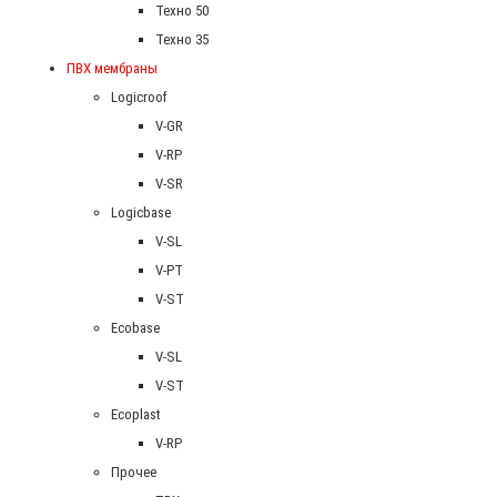
Техно 50
Техно 35
ПВХ мембраны
Logicroof
V-GR
V-RP
V-SR
Logicbase
V-SL
V-PT
V-ST
Ecobase
V-SL
V-ST
Ecoplast
V-RP
Прочее