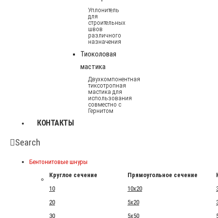
Уплонитель
для
строительных
швов
различного
назначения
Тиоколовая
мастика
Двухкомпонентная
тиксотропная
мастика для
использования
совместно с
Гернитом
КОНТАКТЫ
Search
Бентонитовые шнуры
Круглое сечение
Прямоугольное сечение
10
10x20
20
5x20
30
5x50