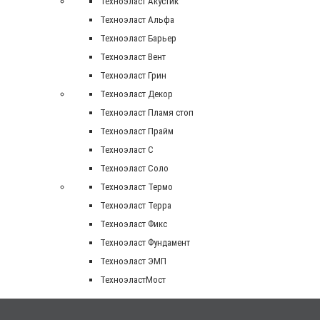
Техноэласт Акустик
Техноэласт Альфа
Техноэласт Барьер
Техноэласт Вент
Техноэласт Грин
Техноэласт Декор
Техноэласт Пламя стоп
Техноэласт Прайм
Техноэласт С
Техноэласт Соло
Техноэласт Термо
Техноэласт Терра
Техноэласт Фикс
Техноэласт Фундамент
Техноэласт ЭМП
ТехноэластМост