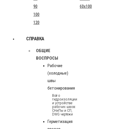
90
60x100
100
120
СПРАВКА
ОБЩИЕ
ВОСПРОСЫ
Рабочие
(холодные)
швы
бетонирования
Всё о
гидроизоляции
и устройстве
рабочих швов:
СНиПы и СП,
DWG чертежи
Герметизация
вводов