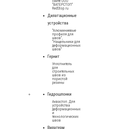
сайте ООО
"ВАТЕРСТОП"
RedStop.ru
Дилатационные
устройства
"Алюминиевые
профиля для
швов",
"Нащельники для
деформационных
швов"
Гернит
Уплотнитель
для
строительных
швов из
пористой
резины
Гидрошпонки
Аквастоп. Для
устройства
деформационных
и
технологических
швов
Вилатерм