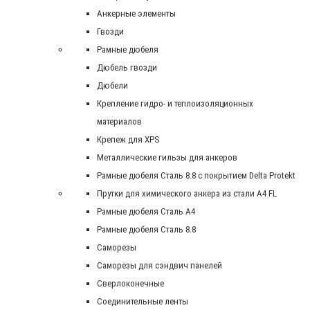
Анкерные элементы
Гвозди
Рамные дюбеля
Дюбель гвозди
Дюбели
Крепление гидро- и теплоизоляционных
материалов
Крепеж для XPS
Металлические гильзы для анкеров
Рамные дюбеля Сталь 8.8 с покрытием Delta Protekt
Прутки для химического анкера из стали А4 FL
Рамные дюбеля Сталь A4
Рамные дюбеля Сталь 8.8
Саморезы
Саморезы для сэндвич панелей
Сверлоконечные
Соединительные ленты