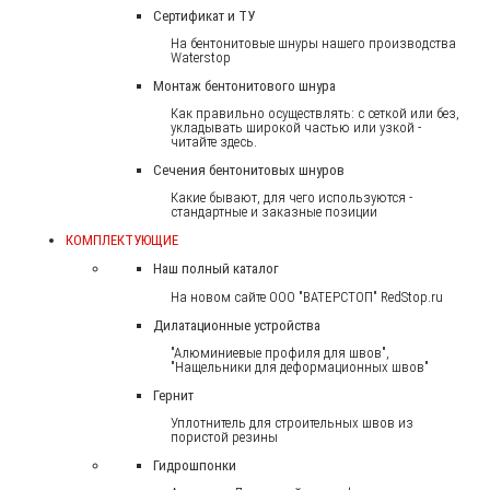
Сертификат и ТУ
На бентонитовые шнуры нашего производства
Waterstop
Монтаж бентонитового шнура
Как правильно осуществлять: с сеткой или без,
укладывать широкой частью или узкой -
читайте здесь.
Сечения бентонитовых шнуров
Какие бывают, для чего используются -
стандартные и заказные позиции
КОМПЛЕКТУЮЩИЕ
Наш полный каталог
На новом сайте ООО "ВАТЕРСТОП" RedStop.ru
Дилатационные устройства
"Алюминиевые профиля для швов",
"Нащельники для деформационных швов"
Гернит
Уплотнитель для строительных швов из
пористой резины
Гидрошпонки