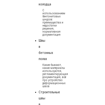
колодца
С
использованием
бентонитовых
шнуров:
преимущества и
недостатки
решения,
нормативная
документация
Швы
в
бетонных
полах
Какие бывают,
какие материалы
используются,
регламентирующая
документация, всё
про устройство
деформационных
швов
Строительные
швы
в