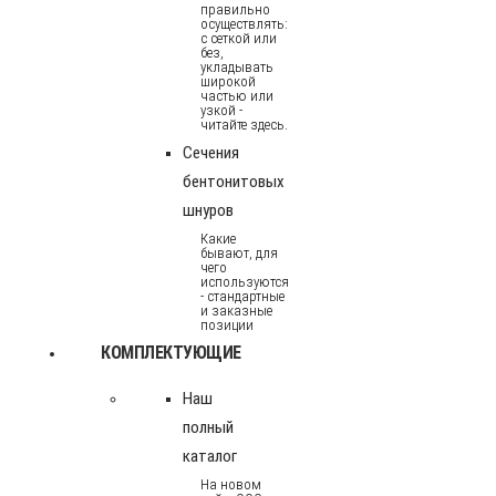
правильно
осуществлять:
с сеткой или
без,
укладывать
широкой
частью или
узкой -
читайте здесь.
Сечения
бентонитовых
шнуров
Какие
бывают, для
чего
используются
- стандартные
и заказные
позиции
КОМПЛЕКТУЮЩИЕ
Наш
полный
каталог
На новом