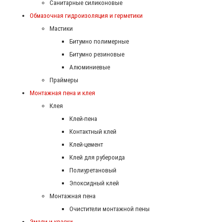
Санитарные силиконовые
Обмазочная гидроизоляция и герметики
Мастики
Битумно полимерные
Битумно резиновые
Алюминиевые
Праймеры
Монтажная пена и клея
Клея
Клей-пена
Контактный клей
Клей-цемент
Клей для рубероида
Полиуретановый
Эпоксидный клей
Монтажная пена
Очистители монтажной пены
Эмали и краски