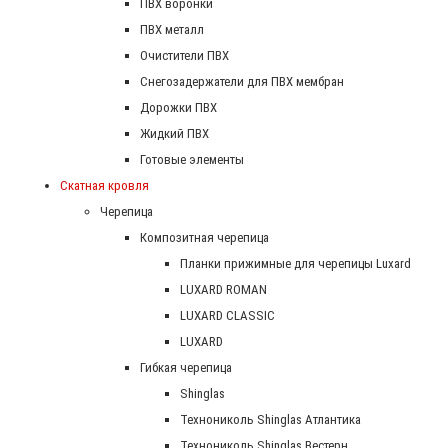
ПВХ воронки
ПВХ металл
Очистители ПВХ
Снегозадержатели для ПВХ мембран
Дорожки ПВХ
Жидкий ПВХ
Готовые элементы
Скатная кровля
Черепица
Композитная черепица
Планки прижимные для черепицы Luxard
LUXARD ROMAN
LUXARD CLASSIC
LUXARD
Гибкая черепица
Shinglas
Технониколь Shinglas Атлантика
Технониколь Shinglas Вестерн