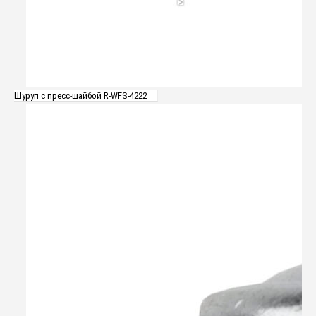
Шуруп с пресс-шайбой R-WFS-4222