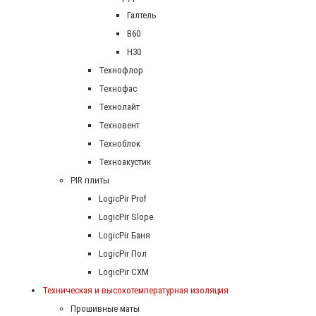
Галтель
В60
Н30
Технофлор
Технофас
Технолайт
Техновент
Техноблок
Техноакустик
PIR плиты
LogicPir Prof
LogicPir Slope
LogicPir Баня
LogicPir Пол
LogicPir СХМ
Техническая и высокотемпературная изоляция
Прошивные маты