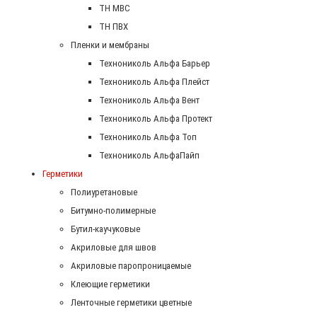
ТН МВС
ТН ПВХ
Пленки и мембраны
Технониколь Альфа Барьер
Технониколь Альфа Плейст
Технониколь Альфа Вент
Технониколь Альфа Протект
Технониколь Альфа Топ
Технониколь АльфаПайп
Герметики
Полиуретановые
Битумно-полимерные
Бутил-каучуковые
Акриловые для швов
Акриловые паропроницаемые
Клеющие герметики
Ленточные герметики цветные