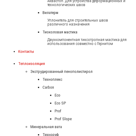
Аквастоп. Для устройства деформационных и
технологических швов
Вилатерм
Уплонитель для строительных швов
различного назначения
Тиоколовая мастика
Двухкомпонентная тиксотропная мастика для
использования совместно с Гернитом
Контакты
Теплоизоляция
Экструдированный пенополистирол
Техноплекс
Carbon
Eco
Eco SP
Prof
Prof Slope
Минеральная вата
Техноруф