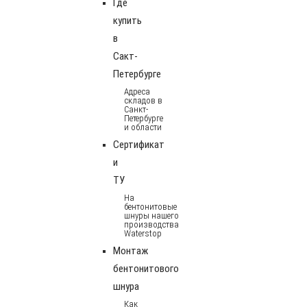
Где
купить
в
Сакт-
Петербурге
Адреса
складов в
Санкт-
Петербурге
и области
Сертификат
и
ТУ
На
бентонитовые
шнуры нашего
производства
Waterstop
Монтаж
бентонитового
шнура
Как