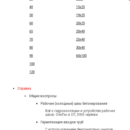
40
15x25
50
19x25
60
20x25
65
20x40
70
25x40
80
30x40
90
60x100
100
120
Справка
Общие воспросы
Рабочие (холодные) швы бетонирования
Всё о гидроизоляции и устройстве рабочих
швов: СНиПы и СП, DWG чертежи
Герметизация вводов труб
С использованием бентонитовых шнуров.