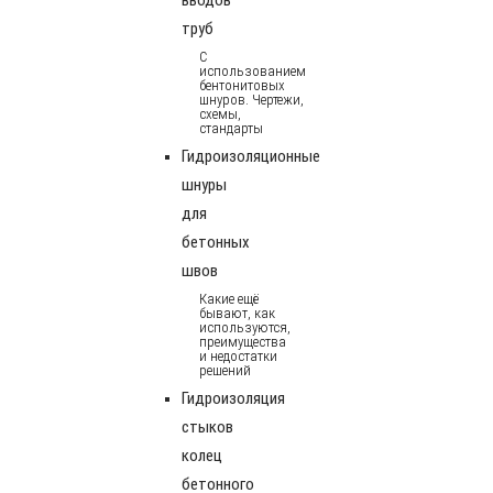
труб
С
использованием
бентонитовых
шнуров. Чертежи,
схемы,
стандарты
Гидроизоляционные
шнуры
для
бетонных
швов
Какие ещё
бывают, как
используются,
преимущества
и недостатки
решений
Гидроизоляция
стыков
колец
бетонного