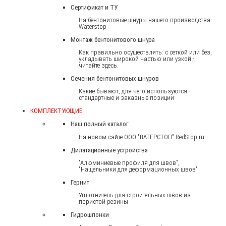
Сертификат и ТУ
На бентонитовые шнуры нашего производства
Waterstop
Монтаж бентонитового шнура
Как правильно осуществлять: с сеткой или без,
укладывать широкой частью или узкой -
читайте здесь.
Сечения бентонитовых шнуров
Какие бывают, для чего используются -
стандартные и заказные позиции
КОМПЛЕКТУЮЩИЕ
Наш полный каталог
На новом сайте ООО "ВАТЕРСТОП" RedStop.ru
Дилатационные устройства
"Алюминиевые профиля для швов",
"Нащельники для деформационных швов"
Гернит
Уплотнитель для строительных швов из
пористой резины
Гидрошпонки