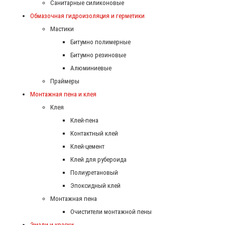
Санитарные силиконовые
Обмазочная гидроизоляция и герметики
Мастики
Битумно полимерные
Битумно резиновые
Алюминиевые
Праймеры
Монтажная пена и клея
Клея
Клей-пена
Контактный клей
Клей-цемент
Клей для рубероида
Полиуретановый
Эпоксидный клей
Монтажная пена
Очистители монтажной пены
Эмали и краски