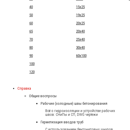
40
15x25
50
19x25
60
20x25
65
20x40
70
25x40
80
30x40
90
60x100
100
120
Справка
Общие воспросы
Рабочие (холодные) швы бетонирования
Всё о гидроизоляции и устройстве рабочих
швов: СНиПы и СП, DWG чертежи
Герметизация вводов труб
С использованием бентонитовых шнуров.