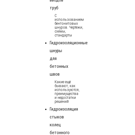
труб
С
использованием
бентонитовых
шнуров. Чертежи,
схемы,
стандарты
Гидроизоляционные
шнуры
для
бетонных
швов
Какие ещё
бывают, как
используются,
преимущества
и недостатки
решений
Гидроизоляция
стыков
колец
бетонного