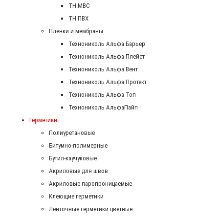
ТН МВС
ТН ПВХ
Пленки и мембраны
Технониколь Альфа Барьер
Технониколь Альфа Плейст
Технониколь Альфа Вент
Технониколь Альфа Протект
Технониколь Альфа Топ
Технониколь АльфаПайп
Герметики
Полиуретановые
Битумно-полимерные
Бутил-каучуковые
Акриловые для швов
Акриловые паропроницаемые
Клеющие герметики
Ленточные герметики цветные