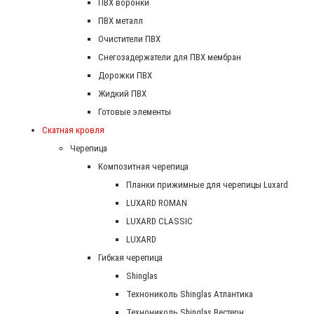
ПВХ воронки
ПВХ металл
Очистители ПВХ
Снегозадержатели для ПВХ мембран
Дорожки ПВХ
Жидкий ПВХ
Готовые элементы
Скатная кровля
Черепица
Композитная черепица
Планки прижимные для черепицы Luxard
LUXARD ROMAN
LUXARD CLASSIC
LUXARD
Гибкая черепица
Shinglas
Технониколь Shinglas Атлантика
Технониколь Shinglas Вестерн