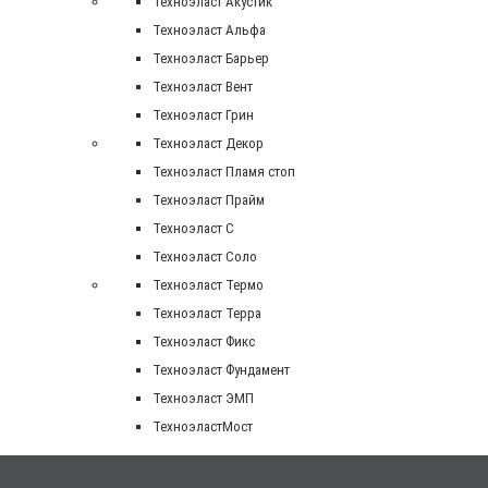
Техноэласт Акустик
Техноэласт Альфа
Техноэласт Барьер
Техноэласт Вент
Техноэласт Грин
Техноэласт Декор
Техноэласт Пламя стоп
Техноэласт Прайм
Техноэласт С
Техноэласт Соло
Техноэласт Термо
Техноэласт Терра
Техноэласт Фикс
Техноэласт Фундамент
Техноэласт ЭМП
ТехноэластМост