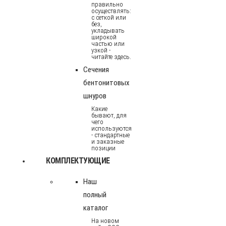
правильно
осуществлять:
с сеткой или
без,
укладывать
широкой
частью или
узкой -
читайте здесь.
Сечения
бентонитовых
шнуров
Какие
бывают, для
чего
используются
- стандартные
и заказные
позиции
КОМПЛЕКТУЮЩИЕ
Наш
полный
каталог
На новом