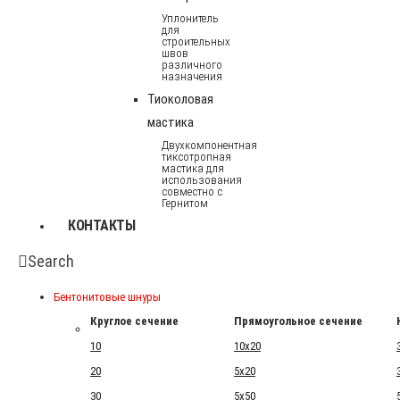
Уплонитель
для
строительных
швов
различного
назначения
Тиоколовая
мастика
Двухкомпонентная
тиксотропная
мастика для
использования
совместно с
Гернитом
КОНТАКТЫ
Search
Бентонитовые шнуры
Круглое сечение
Прямоугольное сечение
10
10x20
20
5x20
30
5x50