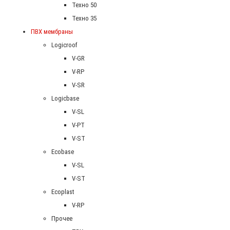
Техно 50
Техно 35
ПВХ мембраны
Logicroof
V-GR
V-RP
V-SR
Logicbase
V-SL
V-PT
V-ST
Ecobase
V-SL
V-ST
Ecoplast
V-RP
Прочее