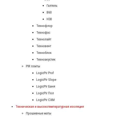
Галтель
В60
Н30
Технофлор
Технофас
Технолайт
Техновент
Техноблок
Техноакустик
PIR плиты
LogicPir Prof
LogicPir Slope
LogicPir Баня
LogicPir Пол
LogicPir СХМ
Техническая и высокотемпературная изоляция
Прошивные маты