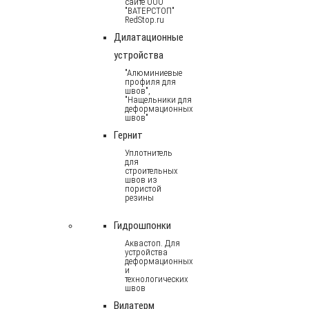
сайте ООО
"ВАТЕРСТОП"
RedStop.ru
Дилатационные
устройства
"Алюминиевые
профиля для
швов",
"Нащельники для
деформационных
швов"
Гернит
Уплотнитель
для
строительных
швов из
пористой
резины
Гидрошпонки
Аквастоп. Для
устройства
деформационных
и
технологических
швов
Вилатерм