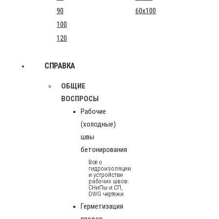
90
60x100
100
120
СПРАВКА
ОБЩИЕ
ВОСПРОСЫ
Рабочие
(холодные)
швы
бетонирования
Всё о
гидроизоляции
и устройстве
рабочих швов:
СНиПы и СП,
DWG чертежи
Герметизация
вводов