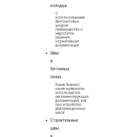
колодца
С
использованием
бентонитовых
шнуров:
преимущества и
недостатки
решения,
нормативная
документация
Швы
в
бетонных
полах
Какие бывают,
какие материалы
используются,
регламентирующая
документация, всё
про устройство
деформационных
швов
Строительные
швы
в