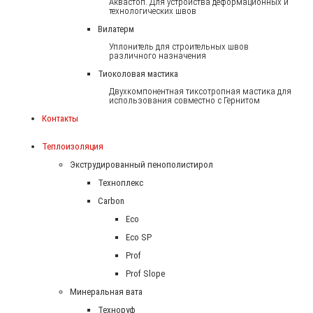
Аквастоп. Для устройства деформационных и
технологических швов
Вилатерм
Уплонитель для строительных швов
различного назначения
Тиоколовая мастика
Двухкомпонентная тиксотропная мастика для
использования совместно с Гернитом
Контакты
Теплоизоляция
Экструдированный пенополистирол
Техноплекс
Carbon
Eco
Eco SP
Prof
Prof Slope
Минеральная вата
Техноруф