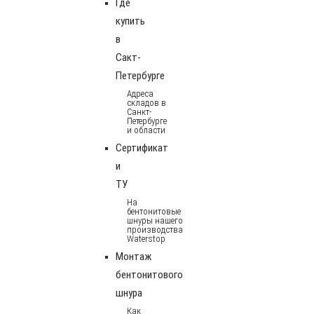
Где
купить
в
Сакт-
Петербурге
Адреса
складов в
Санкт-
Петербурге
и области
Сертификат
и
ТУ
На
бентонитовые
шнуры нашего
производства
Waterstop
Монтаж
бентонитового
шнура
Как