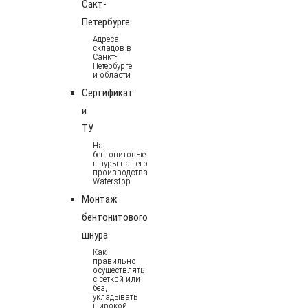
Сакт-
Петербурге
Адреса
складов в
Санкт-
Петербурге
и области
Сертификат
и
ТУ
На
бентонитовые
шнуры нашего
производства
Waterstop
Монтаж
бентонитового
шнура
Как
правильно
осуществлять:
с сеткой или
без,
укладывать
широкой