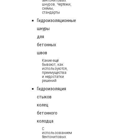
бентонитовых
шнуров. Чертежи,
схемы,
стандарты
Гидроизоляционные
шнуры
для
бетонных
швов
Какие ещё
бывают, как
используются,
преимущества
и недостатки
решений
Гидроизоляция
стыков
колец
бетонного
колодца
С
использованием
бентонитовых