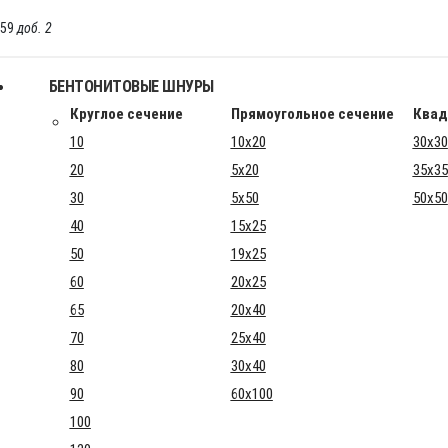
-59
доб. 2
БЕНТОНИТОВЫЕ ШНУРЫ
Круглое сечение
Прямоугольное сечение
Квад
10
10x20
30x30
20
5x20
35x35
30
5x50
50x50
40
15x25
50
19x25
60
20x25
65
20x40
70
25x40
80
30x40
90
60x100
100