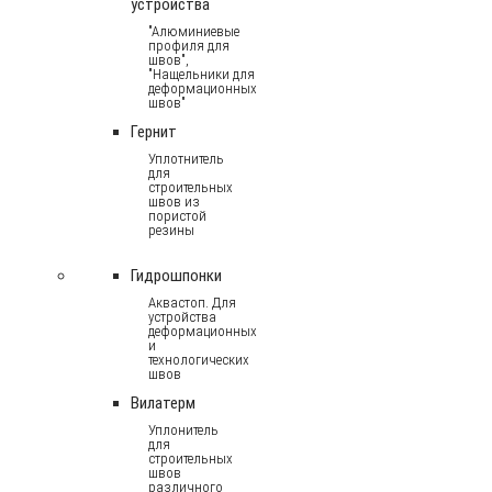
устройства
"Алюминиевые
профиля для
швов",
"Нащельники для
деформационных
швов"
Гернит
Уплотнитель
для
строительных
швов из
пористой
резины
Гидрошпонки
Аквастоп. Для
устройства
деформационных
и
технологических
швов
Вилатерм
Уплонитель
для
строительных
швов
различного