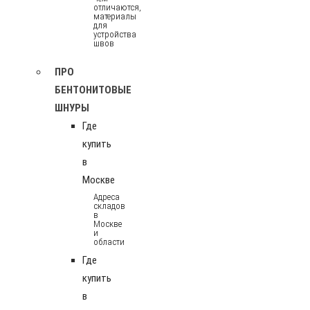
отличаются,
материалы
для
устройства
швов
ПРО
БЕНТОНИТОВЫЕ
ШНУРЫ
Где
купить
в
Москве
Адреса
складов
в
Москве
и
области
Где
купить
в