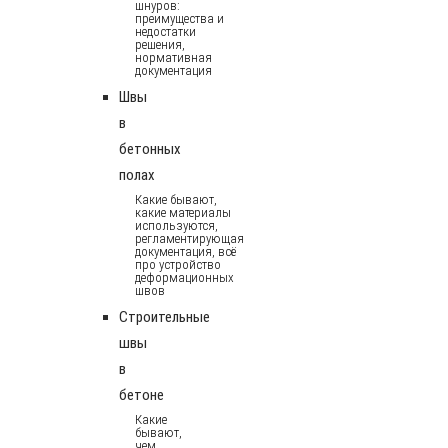
шнуров:
преимущества и
недостатки
решения,
нормативная
документация
Швы
в
бетонных
полах
Какие бывают,
какие материалы
используются,
регламентирующая
документация, всё
про устройство
деформационных
швов
Строительные
швы
в
бетоне
Какие
бывают,
чем