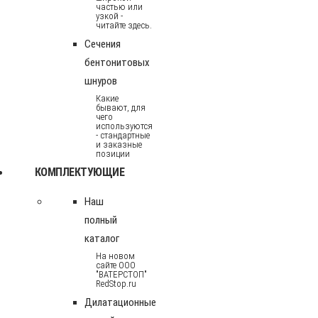
частью или
узкой -
читайте здесь.
Сечения
бентонитовых
шнуров
Какие
бывают, для
чего
используются
- стандартные
и заказные
позиции
КОМПЛЕКТУЮЩИЕ
Наш
полный
каталог
На новом
сайте ООО
"ВАТЕРСТОП"
RedStop.ru
Дилатационные