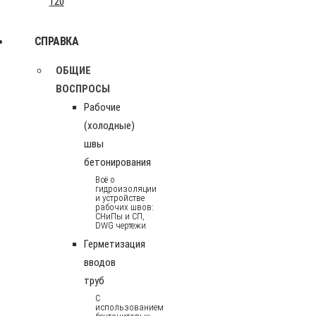
120
СПРАВКА
ОБЩИЕ
ВОСПРОСЫ
Рабочие
(холодные)
швы
бетонирования
Всё о
гидроизоляции
и устройстве
рабочих швов:
СНиПы и СП,
DWG чертежи
Герметизация
вводов
труб
С
использованием