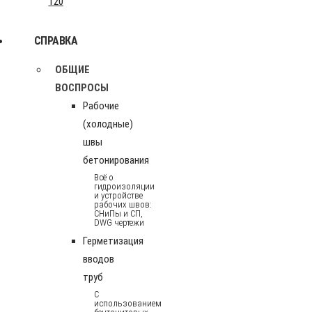
120
СПРАВКА
ОБЩИЕ
ВОСПРОСЫ
Рабочие
(холодные)
швы
бетонирования
Всё о
гидроизоляции
и устройстве
рабочих швов:
СНиПы и СП,
DWG чертежи
Герметизация
вводов
труб
С
использованием