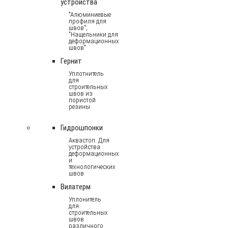
устройства
"Алюминиевые
профиля для
швов",
"Нащельники для
деформационных
швов"
Гернит
Уплотнитель
для
строительных
швов из
пористой
резины
Гидрошпонки
Аквастоп. Для
устройства
деформационных
и
технологических
швов
Вилатерм
Уплонитель
для
строительных
швов
различного