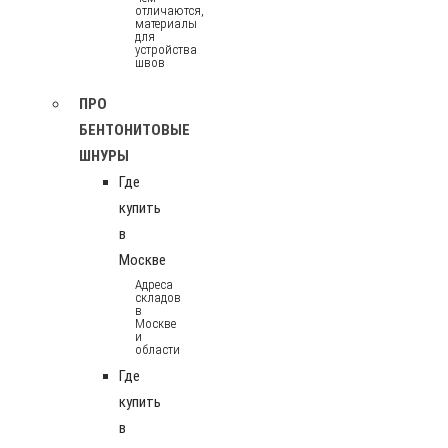
отличаются,
материалы
для
устройства
швов
ПРО
БЕНТОНИТОВЫЕ
ШНУРЫ
Где
купить
в
Москве
Адреса
складов
в
Москве
и
области
Где
купить
в