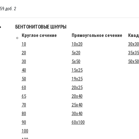
-59
доб. 2
БЕНТОНИТОВЫЕ ШНУРЫ
Круглое сечение
Прямоугольное сечение
Квад
10
10x20
30x30
20
5x20
35x35
30
5x50
50x50
40
15x25
50
19x25
60
20x25
65
20x40
70
25x40
80
30x40
90
60x100
100