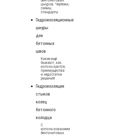
бентонитовых
шнуров. Чертежи,
схемы,
стандарты
Гидроизоляционные
шнуры
для
бетонных
швов
Какие ещё
бывают, как
используются,
преимущества
и недостатки
решений
Гидроизоляция
стыков
колец
бетонного
колодца
С
использованием
бентонитовых