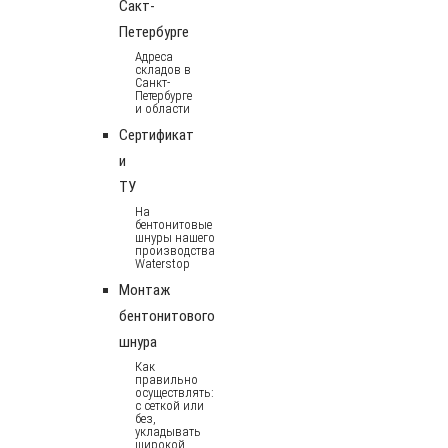
Сакт-
Петербурге
Адреса
складов в
Санкт-
Петербурге
и области
Сертификат
и
ТУ
На
бентонитовые
шнуры нашего
производства
Waterstop
Монтаж
бентонитового
шнура
Как
правильно
осуществлять:
с сеткой или
без,
укладывать
широкой