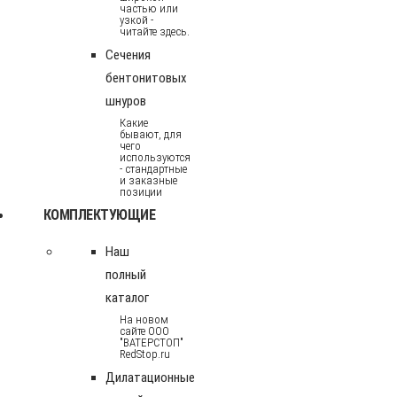
частью или
узкой -
читайте здесь.
Сечения
бентонитовых
шнуров
Какие
бывают, для
чего
используются
- стандартные
и заказные
позиции
КОМПЛЕКТУЮЩИЕ
Наш
полный
каталог
На новом
сайте ООО
"ВАТЕРСТОП"
RedStop.ru
Дилатационные