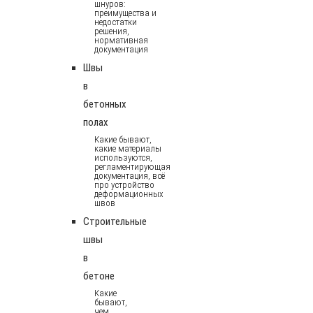
шнуров:
преимущества и
недостатки
решения,
нормативная
документация
Швы
в
бетонных
полах
Какие бывают,
какие материалы
используются,
регламентирующая
документация, всё
про устройство
деформационных
швов
Строительные
швы
в
бетоне
Какие
бывают,
чем