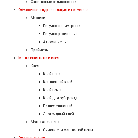
Санитарные силиконовые
Обмазочная гидроизоляция и герметики
Мастики
Битумно полимерные
Битумно резиновые
Алюминиевые
Праймеры
Монтажная пена и клея
Клея
Клей-пена
Контактный клей
Клей-цемент
Клей для рубероида
Полиуретановый
Эпоксидный клей
Монтажная пена
Очистители монтажной пены
Эмали и краски