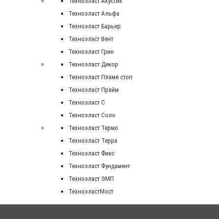
Техноэласт Акустик
Техноэласт Альфа
Техноэласт Барьер
Техноэласт Вент
Техноэласт Грин
Техноэласт Декор
Техноэласт Пламя стоп
Техноэласт Прайм
Техноэласт С
Техноэласт Соло
Техноэласт Термо
Техноэласт Терра
Техноэласт Фикс
Техноэласт Фундамент
Техноэласт ЭМП
ТехноэластМост