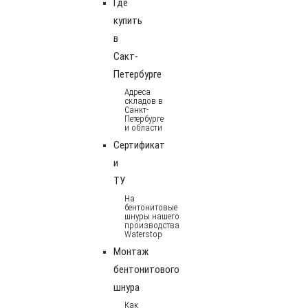
Где
купить
в
Сакт-
Петербурге
Адреса
складов в
Санкт-
Петербурге
и области
Сертификат
и
ТУ
На
бентонитовые
шнуры нашего
производства
Waterstop
Монтаж
бентонитового
шнура
Как