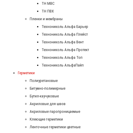
ТН МВС
ТН ПВХ
Пленки и мембраны
Технониколь Альфа Барьер
Технониколь Альфа Плейст
Технониколь Альфа Вент
Технониколь Альфа Протект
Технониколь Альфа Топ
Технониколь АльфаПайп
Герметики
Полиуретановые
Битумно-полимерные
Бутил-каучуковые
Акриловые для швов
Акриловые паропроницаемые
Клеющие герметики
Ленточные герметики цветные