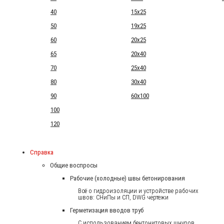
40
15x25
50
19x25
60
20x25
65
20x40
70
25x40
80
30x40
90
60x100
100
120
Справка
Общие воспросы
Рабочие (холодные) швы бетонирования
Всё о гидроизоляции и устройстве рабочих
швов: СНиПы и СП, DWG чертежи
Герметизация вводов труб
С использованием бентонитовых шнуров.