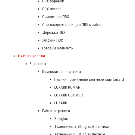
ПВХ воронки
ПВХ металл
Очистители ПВХ
Снегозадержатели для ПВХ мембран
Дорожки ПВХ
Жидкий ПВХ
Готовые элементы
Скатная кровля
Черепица
Композитная черепица
Планки прижимные для черепицы Luxard
LUXARD ROMAN
LUXARD CLASSIC
LUXARD
Гибкая черепица
Shinglas
Технониколь Shinglas Атлантика
Технониколь Shinglas Вестерн