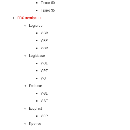
Техно 50
Техно 35
ПВХ мембраны
Logicroof
V-GR
V-RP
V-SR
Logicbase
V-SL
V-PT
V-ST
Ecobase
V-SL
V-ST
Ecoplast
V-RP
Прочее