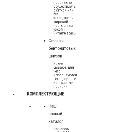
правильно
осуществлять:
с сеткой или
без,
укладывать
широкой
частью или
узкой -
читайте здесь.
Сечения
бентонитовых
шнуров
Какие
бывают, для
чего
используются
- стандартные
и заказные
позиции
КОМПЛЕКТУЮЩИЕ
Наш
полный
каталог
На новом