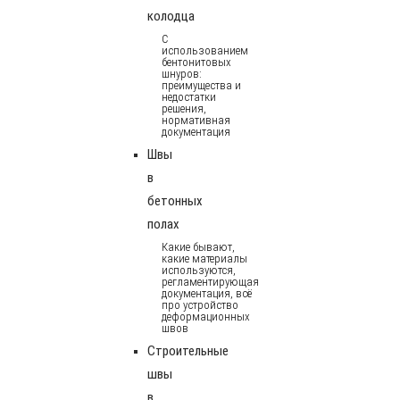
колодца
С
использованием
бентонитовых
шнуров:
преимущества и
недостатки
решения,
нормативная
документация
Швы
в
бетонных
полах
Какие бывают,
какие материалы
используются,
регламентирующая
документация, всё
про устройство
деформационных
швов
Строительные
швы
в