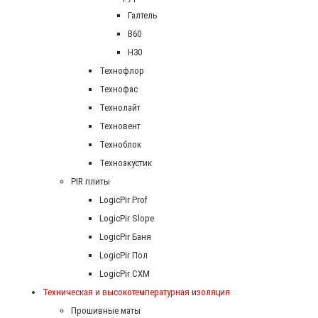
Галтель
В60
Н30
Технофлор
Технофас
Технолайт
Техновент
Техноблок
Техноакустик
PIR плиты
LogicPir Prof
LogicPir Slope
LogicPir Баня
LogicPir Пол
LogicPir СХМ
Техническая и высокотемпературная изоляция
Прошивные маты