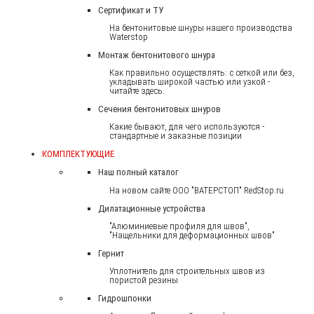
Сертификат и ТУ
На бентонитовые шнуры нашего производства
Waterstop
Монтаж бентонитового шнура
Как правильно осуществлять: с сеткой или без,
укладывать широкой частью или узкой -
читайте здесь.
Сечения бентонитовых шнуров
Какие бывают, для чего используются -
стандартные и заказные позиции
КОМПЛЕКТУЮЩИЕ
Наш полный каталог
На новом сайте ООО "ВАТЕРСТОП" RedStop.ru
Дилатационные устройства
"Алюминиевые профиля для швов",
"Нащельники для деформационных швов"
Гернит
Уплотнитель для строительных швов из
пористой резины
Гидрошпонки