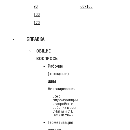
90
60x100
100
120
СПРАВКА
ОБЩИЕ
ВОСПРОСЫ
Рабочие
(холодные)
швы
бетонирования
Всё о
гидроизоляции
и устройстве
рабочих швов:
СНиПы и СП,
DWG чертежи
Герметизация
вводов