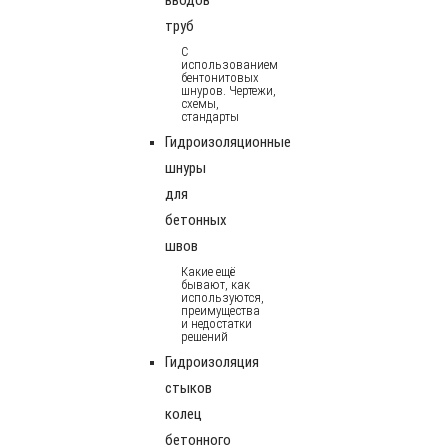
труб
С
использованием
бентонитовых
шнуров. Чертежи,
схемы,
стандарты
Гидроизоляционные
шнуры
для
бетонных
швов
Какие ещё
бывают, как
используются,
преимущества
и недостатки
решений
Гидроизоляция
стыков
колец
бетонного