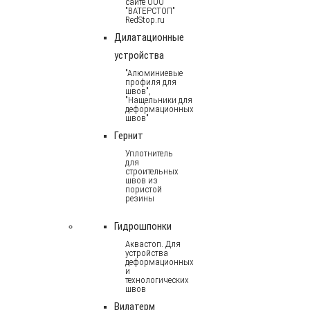
сайте ООО
"ВАТЕРСТОП"
RedStop.ru
Дилатационные
устройства
"Алюминиевые
профиля для
швов",
"Нащельники для
деформационных
швов"
Гернит
Уплотнитель
для
строительных
швов из
пористой
резины
Гидрошпонки
Аквастоп. Для
устройства
деформационных
и
технологических
швов
Вилатерм