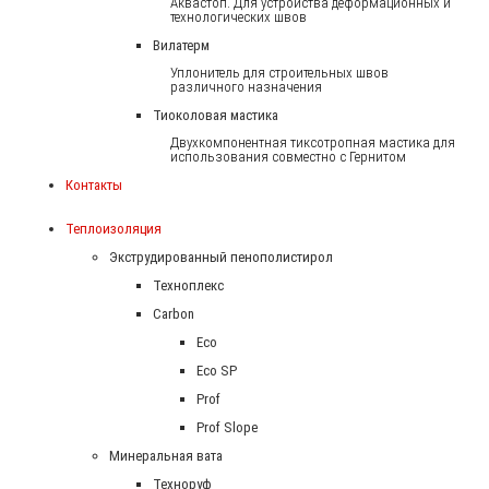
Аквастоп. Для устройства деформационных и
технологических швов
Вилатерм
Уплонитель для строительных швов
различного назначения
Тиоколовая мастика
Двухкомпонентная тиксотропная мастика для
использования совместно с Гернитом
Контакты
Теплоизоляция
Экструдированный пенополистирол
Техноплекс
Carbon
Eco
Eco SP
Prof
Prof Slope
Минеральная вата
Техноруф