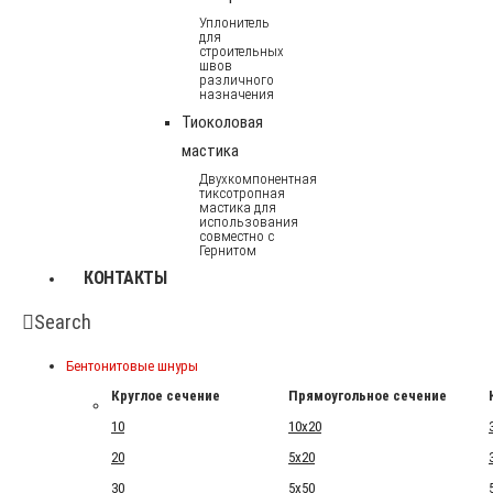
Уплонитель
для
строительных
швов
различного
назначения
Тиоколовая
мастика
Двухкомпонентная
тиксотропная
мастика для
использования
совместно с
Гернитом
КОНТАКТЫ
Search
Бентонитовые шнуры
Круглое сечение
Прямоугольное сечение
10
10x20
20
5x20
30
5x50