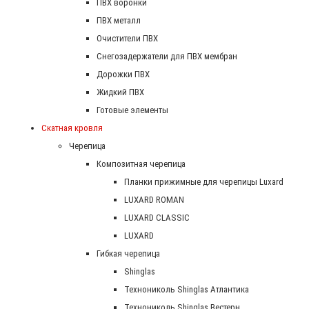
ПВХ воронки
ПВХ металл
Очистители ПВХ
Снегозадержатели для ПВХ мембран
Дорожки ПВХ
Жидкий ПВХ
Готовые элементы
Скатная кровля
Черепица
Композитная черепица
Планки прижимные для черепицы Luxard
LUXARD ROMAN
LUXARD CLASSIC
LUXARD
Гибкая черепица
Shinglas
Технониколь Shinglas Атлантика
Технониколь Shinglas Вестерн