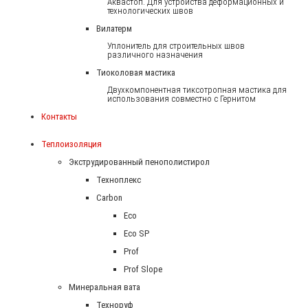
Аквастоп. Для устройства деформационных и
технологических швов
Вилатерм
Уплонитель для строительных швов
различного назначения
Тиоколовая мастика
Двухкомпонентная тиксотропная мастика для
использования совместно с Гернитом
Контакты
Теплоизоляция
Экструдированный пенополистирол
Техноплекс
Carbon
Eco
Eco SP
Prof
Prof Slope
Минеральная вата
Техноруф