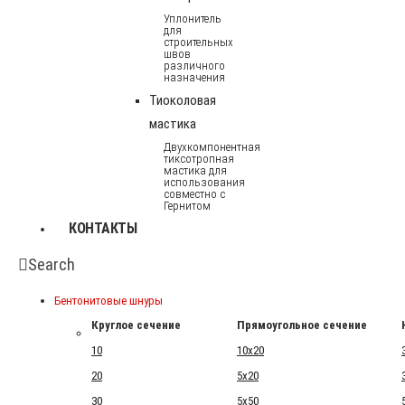
Уплонитель
для
строительных
швов
различного
назначения
Тиоколовая
мастика
Двухкомпонентная
тиксотропная
мастика для
использования
совместно с
Гернитом
КОНТАКТЫ
Search
Бентонитовые шнуры
Круглое сечение
Прямоугольное сечение
10
10x20
20
5x20
30
5x50