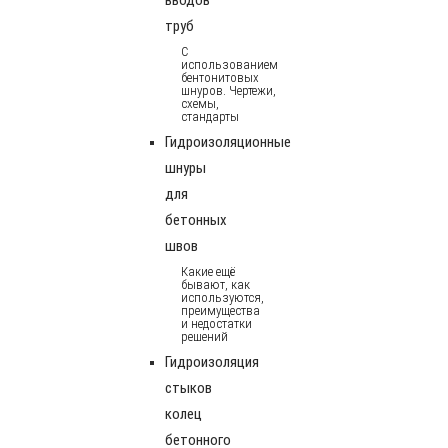
труб
С
использованием
бентонитовых
шнуров. Чертежи,
схемы,
стандарты
Гидроизоляционные
шнуры
для
бетонных
швов
Какие ещё
бывают, как
используются,
преимущества
и недостатки
решений
Гидроизоляция
стыков
колец
бетонного