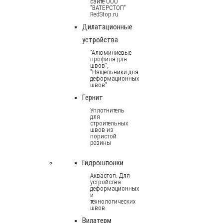
сайте ООО
"ВАТЕРСТОП"
RedStop.ru
Дилатационные
устройства
"Алюминиевые
профиля для
швов",
"Нащельники для
деформационных
швов"
Гернит
Уплотнитель
для
строительных
швов из
пористой
резины
Гидрошпонки
Аквастоп. Для
устройства
деформационных
и
технологических
швов
Вилатерм