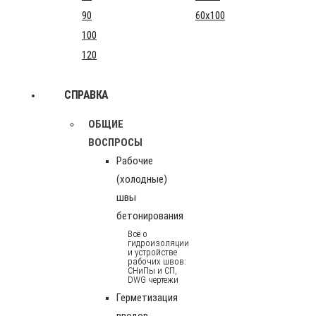
90
60x100
100
120
СПРАВКА
ОБЩИЕ
ВОСПРОСЫ
Рабочие
(холодные)
швы
бетонирования
Всё о
гидроизоляции
и устройстве
рабочих швов:
СНиПы и СП,
DWG чертежи
Герметизация
вводов