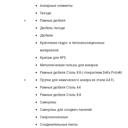
Анкерные элементы
Гвозди
Рамные дюбеля
Дюбель гвозди
Дюбели
Крепление гидро- и теплоизоляционных
материалов
Крепеж для XPS
Металлические гильзы для анкеров
Рамные дюбеля Сталь 8.8 с покрытием Delta Protekt
Прутки для химического анкера из стали А4 FL
Рамные дюбеля Сталь A4
Рамные дюбеля Сталь 8.8
Саморезы
Саморезы для сэндвич панелей
Сверлоконечные
Соединительные ленты