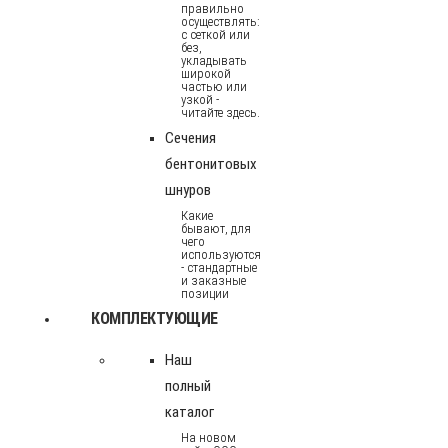
правильно
осуществлять:
с сеткой или
без,
укладывать
широкой
частью или
узкой -
читайте здесь.
Сечения
бентонитовых
шнуров
Какие
бывают, для
чего
используются
- стандартные
и заказные
позиции
КОМПЛЕКТУЮЩИЕ
Наш
полный
каталог
На новом