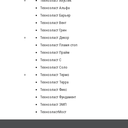
Техноэласт Акустик
Техноэласт Альфа
Техноэласт Барьер
Техноэласт Вент
Техноэласт Грин
Техноэласт Декор
Техноэласт Пламя стоп
Техноэласт Прайм
Техноэласт С
Техноэласт Соло
Техноэласт Термо
Техноэласт Терра
Техноэласт Фикс
Техноэласт Фундамент
Техноэласт ЭМП
ТехноэластМост