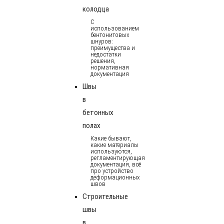
колодца
С
использованием
бентонитовых
шнуров:
преимущества и
недостатки
решения,
нормативная
документация
Швы
в
бетонных
полах
Какие бывают,
какие материалы
используются,
регламентирующая
документация, всё
про устройство
деформационных
швов
Строительные
швы
в