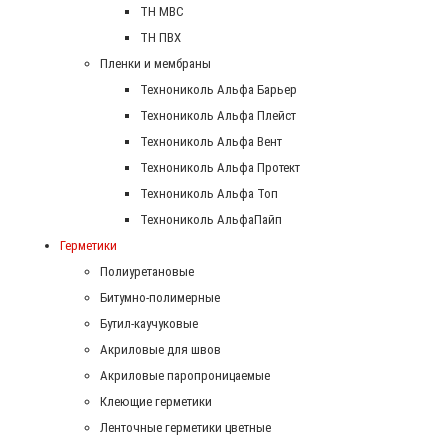
ТН МВС
ТН ПВХ
Пленки и мембраны
Технониколь Альфа Барьер
Технониколь Альфа Плейст
Технониколь Альфа Вент
Технониколь Альфа Протект
Технониколь Альфа Топ
Технониколь АльфаПайп
Герметики
Полиуретановые
Битумно-полимерные
Бутил-каучуковые
Акриловые для швов
Акриловые паропроницаемые
Клеющие герметики
Ленточные герметики цветные