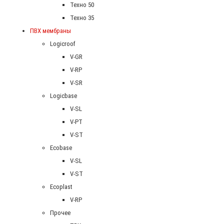
Техно 50
Техно 35
ПВХ мембраны
Logicroof
V-GR
V-RP
V-SR
Logicbase
V-SL
V-PT
V-ST
Ecobase
V-SL
V-ST
Ecoplast
V-RP
Прочее