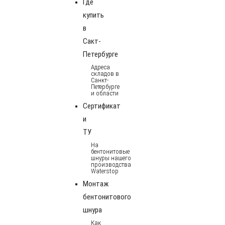
Где
купить
в
Сакт-
Петербурге
Адреса
складов в
Санкт-
Петербурге
и области
Сертификат
и
ТУ
На
бентонитовые
шнуры нашего
производства
Waterstop
Монтаж
бентонитового
шнура
Как