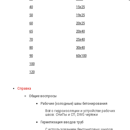
40
15x25
50
19x25
60
20x25
65
20x40
70
25x40
80
30x40
90
60x100
100
120
Справка
Общие воспросы
Рабочие (холодные) швы бетонирования
Всё о гидроизоляции и устройстве рабочих
швов: СНиПы и СП, DWG чертежи
Герметизация вводов труб
С использованием бентонитовых шнуров.