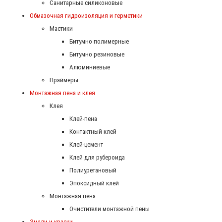
Санитарные силиконовые
Обмазочная гидроизоляция и герметики
Мастики
Битумно полимерные
Битумно резиновые
Алюминиевые
Праймеры
Монтажная пена и клея
Клея
Клей-пена
Контактный клей
Клей-цемент
Клей для рубероида
Полиуретановый
Эпоксидный клей
Монтажная пена
Очистители монтажной пены
Эмали и краски