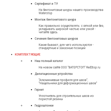
Сертификат и ТУ
На бентонитовые шнуры нашего производства
Waterstop
Монтаж бентонитового шнура
Как правильно осуществлять: с сеткой или без,
укладывать широкой частью или узкой -
читайте здесь.
Сечения бентонитовых шнуров
Какие бывают, для чего используются -
стандартные и заказные позиции
КОМПЛЕКТУЮЩИЕ
Наш полный каталог
На новом сайте ООО "ВАТЕРСТОП" RedStop.ru
Дилатационные устройства
"Алюминиевые профиля для швов",
"Нащельники для деформационных швов"
Гернит
Уплотнитель для строительных швов из
пористой резины
Гидрошпонки