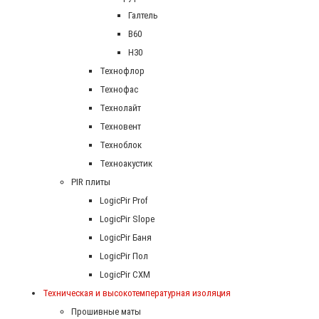
Галтель
В60
Н30
Технофлор
Технофас
Технолайт
Техновент
Техноблок
Техноакустик
PIR плиты
LogicPir Prof
LogicPir Slope
LogicPir Баня
LogicPir Пол
LogicPir СХМ
Техническая и высокотемпературная изоляция
Прошивные маты