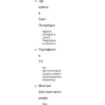
Где
купить
в
Сакт-
Петербурге
Адреса
складов в
Санкт-
Петербурге
и области
Сертификат
и
ТУ
На
бентонитовые
шнуры нашего
производства
Waterstop
Монтаж
бентонитового
шнура
Как