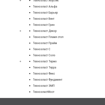
Техноэласт Акустик
Техноэласт Альфа
Техноэласт Барьер
Техноэласт Вент
Техноэласт Грин
Техноэласт Декор
Техноэласт Пламя стоп
Техноэласт Прайм
Техноэласт С
Техноэласт Соло
Техноэласт Термо
Техноэласт Терра
Техноэласт Фикс
Техноэласт Фундамент
Техноэласт ЭМП
ТехноэластМост