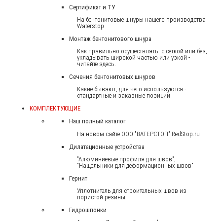
Сертификат и ТУ
На бентонитовые шнуры нашего производства
Waterstop
Монтаж бентонитового шнура
Как правильно осуществлять: с сеткой или без,
укладывать широкой частью или узкой -
читайте здесь.
Сечения бентонитовых шнуров
Какие бывают, для чего используются -
стандартные и заказные позиции
КОМПЛЕКТУЮЩИЕ
Наш полный каталог
На новом сайте ООО "ВАТЕРСТОП" RedStop.ru
Дилатационные устройства
"Алюминиевые профиля для швов",
"Нащельники для деформационных швов"
Гернит
Уплотнитель для строительных швов из
пористой резины
Гидрошпонки