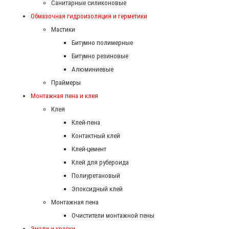
Санитарные силиконовые
Обмазочная гидроизоляция и герметики
Мастики
Битумно полимерные
Битумно резиновые
Алюминиевые
Праймеры
Монтажная пена и клея
Клея
Клей-пена
Контактный клей
Клей-цемент
Клей для рубероида
Полиуретановый
Эпоксидный клей
Монтажная пена
Очистители монтажной пены
Эмали и краски