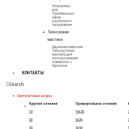
Уплонитель
для
строительных
швов
различного
назначения
Тиоколовая
мастика
Двухкомпонентная
тиксотропная
мастика для
использования
совместно с
Гернитом
КОНТАКТЫ
Search
Бентонитовые шнуры
Круглое сечение
Прямоугольное сечение
10
10x20
20
5x20
30
5x50