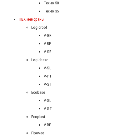
Техно 50
Техно 35
ПВХ мембраны
Logicroof
V-GR
V-RP
V-SR
Logicbase
V-SL
V-PT
V-ST
Ecobase
V-SL
V-ST
Ecoplast
V-RP
Прочее