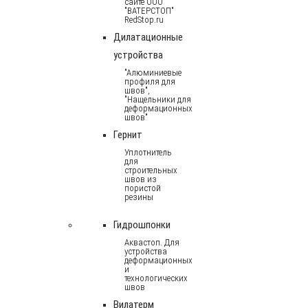
сайте ООО
"ВАТЕРСТОП"
RedStop.ru
Дилатационные
устройства
"Алюминиевые
профиля для
швов",
"Нащельники для
деформационных
швов"
Гернит
Уплотнитель
для
строительных
швов из
пористой
резины
Гидрошпонки
Аквастоп. Для
устройства
деформационных
и
технологических
швов
Вилатерм