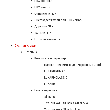
ПВХ воронки
ПВХ металл
Очистители ПВХ
Снегозадержатели для ПВХ мембран
Дорожки ПВХ
Жидкий ПВХ
Готовые элементы
Скатная кровля
Черепица
Композитная черепица
Планки прижимные для черепицы Luxard
LUXARD ROMAN
LUXARD CLASSIC
LUXARD
Гибкая черепица
Shinglas
Технониколь Shinglas Атлантика
Технониколь Shinglas Вестерн