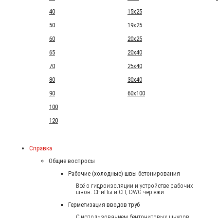
40
15x25
50
19x25
60
20x25
65
20x40
70
25x40
80
30x40
90
60x100
100
120
Справка
Общие воспросы
Рабочие (холодные) швы бетонирования
Всё о гидроизоляции и устройстве рабочих
швов: СНиПы и СП, DWG чертежи
Герметизация вводов труб
С использованием бентонитовых шнуров.