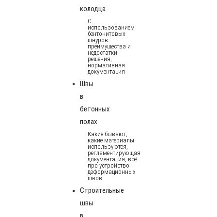
колодца
С
использованием
бентонитовых
шнуров:
преимущества и
недостатки
решения,
нормативная
документация
Швы
в
бетонных
полах
Какие бывают,
какие материалы
используются,
регламентирующая
документация, всё
про устройство
деформационных
швов
Строительные
швы
в