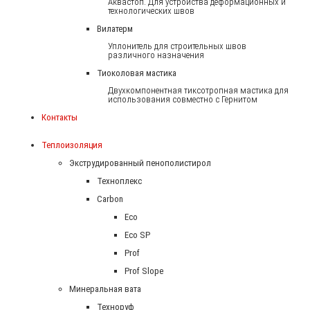
Аквастоп. Для устройства деформационных и
технологических швов
Вилатерм
Уплонитель для строительных швов
различного назначения
Тиоколовая мастика
Двухкомпонентная тиксотропная мастика для
использования совместно с Гернитом
Контакты
Теплоизоляция
Экструдированный пенополистирол
Техноплекс
Carbon
Eco
Eco SP
Prof
Prof Slope
Минеральная вата
Техноруф