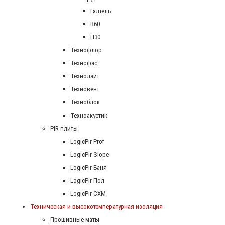
Галтель
В60
Н30
Технофлор
Технофас
Технолайт
Техновент
Техноблок
Техноакустик
PIR плиты
LogicPir Prof
LogicPir Slope
LogicPir Баня
LogicPir Пол
LogicPir СХМ
Техническая и высокотемпературная изоляция
Прошивные маты