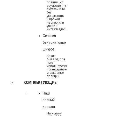
правильно
осуществлять:
с сеткой или
без,
укладывать
широкой
частью или
узкой -
читайте здесь.
Сечения
бентонитовых
шнуров
Какие
бывают, для
чего
используются
- стандартные
и заказные
позиции
КОМПЛЕКТУЮЩИЕ
Наш
полный
каталог
На новом