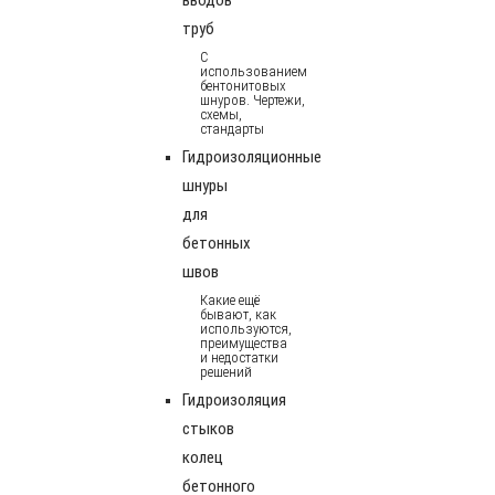
труб
С
использованием
бентонитовых
шнуров. Чертежи,
схемы,
стандарты
Гидроизоляционные
шнуры
для
бетонных
швов
Какие ещё
бывают, как
используются,
преимущества
и недостатки
решений
Гидроизоляция
стыков
колец
бетонного