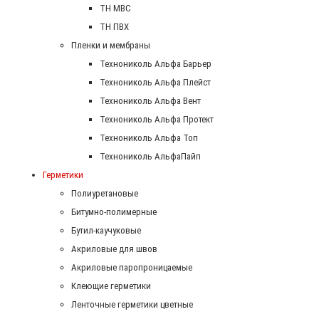
ТН МВС
ТН ПВХ
Пленки и мембраны
Технониколь Альфа Барьер
Технониколь Альфа Плейст
Технониколь Альфа Вент
Технониколь Альфа Протект
Технониколь Альфа Топ
Технониколь АльфаПайп
Герметики
Полиуретановые
Битумно-полимерные
Бутил-каучуковые
Акриловые для швов
Акриловые паропроницаемые
Клеющие герметики
Ленточные герметики цветные