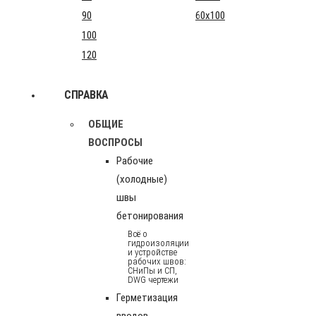
90
60x100
100
120
СПРАВКА
ОБЩИЕ
ВОСПРОСЫ
Рабочие
(холодные)
швы
бетонирования
Всё о
гидроизоляции
и устройстве
рабочих швов:
СНиПы и СП,
DWG чертежи
Герметизация
вводов