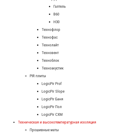
Галтель
В60
Н30
Технофлор
Технофас
Технолайт
Техновент
Техноблок
Техноакустик
PIR плиты
LogicPir Prof
LogicPir Slope
LogicPir Баня
LogicPir Пол
LogicPir СХМ
Техническая и высокотемпературная изоляция
Прошивные маты