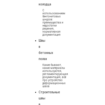
колодца
С
использованием
бентонитовых
шнуров:
преимущества и
недостатки
решения,
нормативная
документация
Швы
в
бетонных
полах
Какие бывают,
какие материалы
используются,
регламентирующая
документация, всё
про устройство
деформационных
швов
Строительные
швы
в