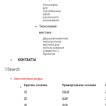
Уплонитель
для
строительных
швов
различного
назначения
Тиоколовая
мастика
Двухкомпонентная
тиксотропная
мастика для
использования
совместно с
Гернитом
КОНТАКТЫ
Search
Бентонитовые шнуры
Круглое сечение
Прямоугольное сечение
10
10x20
20
5x20
30
5x50