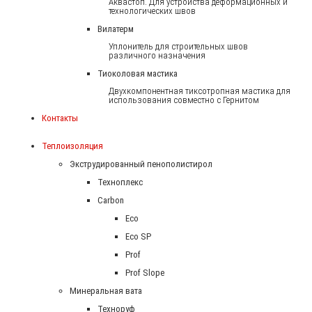
Аквастоп. Для устройства деформационных и
технологических швов
Вилатерм
Уплонитель для строительных швов
различного назначения
Тиоколовая мастика
Двухкомпонентная тиксотропная мастика для
использования совместно с Гернитом
Контакты
Теплоизоляция
Экструдированный пенополистирол
Техноплекс
Carbon
Eco
Eco SP
Prof
Prof Slope
Минеральная вата
Техноруф