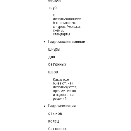
труб
С
использованием
бентонитовых
шнуров. Чертежи,
схемы,
стандарты
Гидроизоляционные
шнуры
для
бетонных
швов
Какие ещё
бывают, как
используются,
преимущества
и недостатки
решений
Гидроизоляция
стыков
колец
бетонного