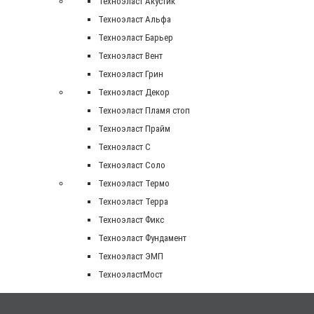
Техноэласт Акустик
Техноэласт Альфа
Техноэласт Барьер
Техноэласт Вент
Техноэласт Грин
Техноэласт Декор
Техноэласт Пламя стоп
Техноэласт Прайм
Техноэласт С
Техноэласт Соло
Техноэласт Термо
Техноэласт Терра
Техноэласт Фикс
Техноэласт Фундамент
Техноэласт ЭМП
ТехноэластМост