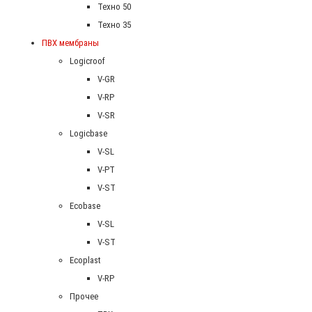
Техно 50
Техно 35
ПВХ мембраны
Logicroof
V-GR
V-RP
V-SR
Logicbase
V-SL
V-PT
V-ST
Ecobase
V-SL
V-ST
Ecoplast
V-RP
Прочее