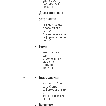
сайте ООО
"ВАТЕРСТОП"
RedStop.ru
Дилатационные
устройства
"Алюминиевые
профиля для
швов",
"Нащельники для
деформационных
швов"
Гернит
Уплотнитель
для
строительных
швов из
пористой
резины
Гидрошпонки
Аквастоп. Для
устройства
деформационных
и
технологических
швов
Вилатерм