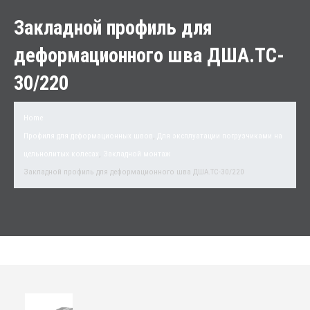
Закладной профиль для
деформационного шва ДША.ТC-
30/220
Home
Профиля для деформационных швов
,
Для эксплуатации погрузчиками на
цельнолитых колесах
,
Закладной монтаж
Закладной профиль для деформационного шва ДША.ТC-30/220