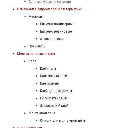
Санитарные силиконовые
Обмазочная гидроизоляция и герметики
Мастики
Битумно полимерные
Битумно резиновые
Алюминиевые
Праймеры
Монтажная пена и клея
Клея
Клей-пена
Контактный клей
Клей-цемент
Клей для рубероида
Полиуретановый
Эпоксидный клей
Монтажная пена
Очистители монтажной пены
Эмали и краски