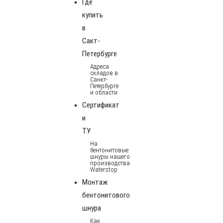
Где
купить
в
Сакт-
Петербурге
Адреса
складов в
Санкт-
Петербурге
и области
Сертификат
и
ТУ
На
бентонитовые
шнуры нашего
производства
Waterstop
Монтаж
бентонитового
шнура
Как