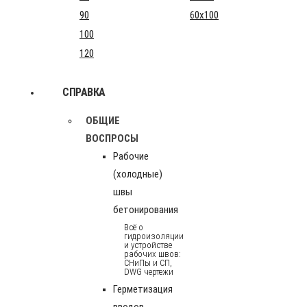
90
60x100
100
120
СПРАВКА
ОБЩИЕ
ВОСПРОСЫ
Рабочие
(холодные)
швы
бетонирования
Всё о
гидроизоляции
и устройстве
рабочих швов:
СНиПы и СП,
DWG чертежи
Герметизация
вводов