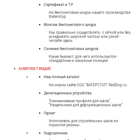
Сертификат и ТУ
На бентонитовые шнуры нашего производства
Waterstop
Монтаж бентонитового шнура
Как правильно осуществлять: с сеткой или без,
укладывать широкой частью или узкой -
читайте здесь.
Сечения бентонитовых шнуров
Какие бывают, для чего используются -
стандартные и заказные позиции
КОМПЛЕКТУЮЩИЕ
Наш полный каталог
На новом сайте ООО "ВАТЕРСТОП" RedStop.ru
Дилатационные устройства
"Алюминиевые профиля для швов",
"Нащельники для деформационных швов"
Гернит
Уплотнитель для строительных швов из
пористой резины
Гидрошпонки