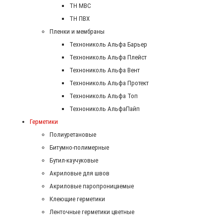
ТН МВС
ТН ПВХ
Пленки и мембраны
Технониколь Альфа Барьер
Технониколь Альфа Плейст
Технониколь Альфа Вент
Технониколь Альфа Протект
Технониколь Альфа Топ
Технониколь АльфаПайп
Герметики
Полиуретановые
Битумно-полимерные
Бутил-каучуковые
Акриловые для швов
Акриловые паропроницаемые
Клеющие герметики
Ленточные герметики цветные