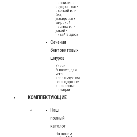
правильно
осуществлять:
с сеткой или
без,
укладывать
широкой
частью или
узкой -
читайте здесь.
Сечения
бентонитовых
шнуров
Какие
бывают, для
чего
используются
- стандартные
и заказные
позиции
КОМПЛЕКТУЮЩИЕ
Наш
полный
каталог
На новом