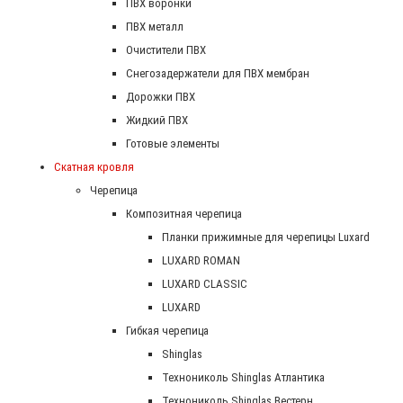
ПВХ воронки
ПВХ металл
Очистители ПВХ
Снегозадержатели для ПВХ мембран
Дорожки ПВХ
Жидкий ПВХ
Готовые элементы
Скатная кровля
Черепица
Композитная черепица
Планки прижимные для черепицы Luxard
LUXARD ROMAN
LUXARD CLASSIC
LUXARD
Гибкая черепица
Shinglas
Технониколь Shinglas Атлантика
Технониколь Shinglas Вестерн