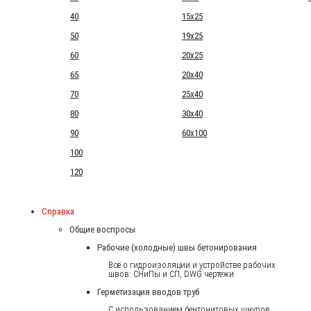
40
15x25
50
19x25
60
20x25
65
20x40
70
25x40
80
30x40
90
60x100
100
120
Справка
Общие воспросы
Рабочие (холодные) швы бетонирования
Всё о гидроизоляции и устройстве рабочих
швов: СНиПы и СП, DWG чертежи
Герметизация вводов труб
С использованием бентонитовых шнуров.