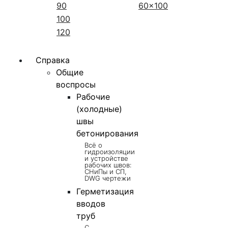
90
60x100
100
120
Справка
Общие
воспросы
Рабочие
(холодные)
швы
бетонирования
Всё о
гидроизоляции
и устройстве
рабочих швов:
СНиПы и СП,
DWG чертежи
Герметизация
вводов
труб
С