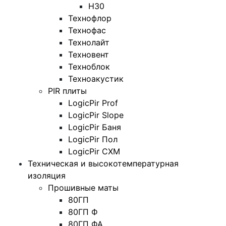
Н30
Технофлор
Технофас
Технолайт
Техновент
Техноблок
Техноакустик
PIR плиты
LogicPir Prof
LogicPir Slope
LogicPir Баня
LogicPir Пол
LogicPir СХМ
Техническая и высокотемпературная
изоляция
Прошивные маты
80ГП
80ГП Ф
80ГП ФА