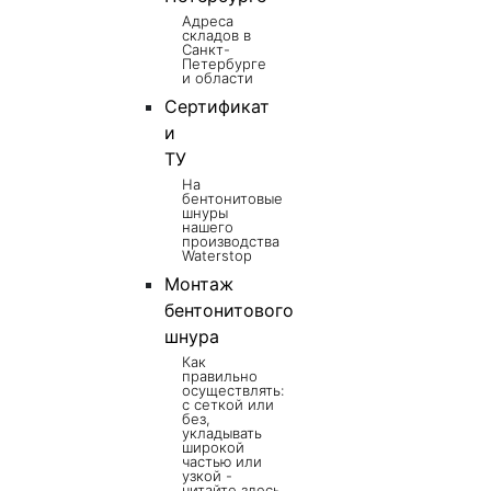
Адреса
складов в
Санкт-
Петербурге
и области
Сертификат
и
ТУ
На
бентонитовые
шнуры
нашего
производства
Waterstop
Монтаж
бентонитового
шнура
Как
правильно
осуществлять:
с сеткой или
без,
укладывать
широкой
частью или
узкой -
читайте здесь.