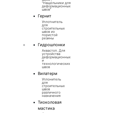
"Нащельники для
деформационных
швов"
Гернит
Уплотнитель
для
строительных
швов из
пористой
резины
Гидрошпонки
Аквастоп. Для
устройства
деформационных
и
технологических
швов
Вилатерм
Уплонитель
для
строительных
швов
различного
назначения
Тиоколовая
мастика