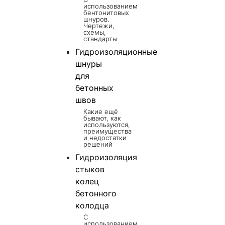
использованием
бентонитовых
шнуров.
Чертежи,
схемы,
стандарты
Гидроизоляционные
шнуры
для
бетонных
швов
Какие ещё
бывают, как
используются,
преимущества
и недостатки
решений
Гидроизоляция
стыков
колец
бетонного
колодца
С
использованием