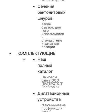
Сечения
бентонитовых
шнуров
Какие
бывают, для
чего
используются
-
стандартные
и заказные
позиции
КОМПЛЕКТУЮЩИЕ
Наш
полный
каталог
На новом
сайте ООО
"ВАТЕРСТОП"
RedStop.ru
Дилатационные
устройства
"Алюминиевые
профиля для
швов",