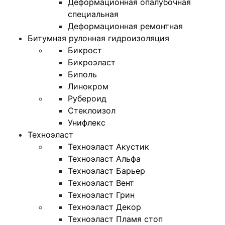
Деформационная опалубочная
специальная
Деформационная ремонтная
Битумная рулонная гидроизоляция
Бикрост
Бикроэласт
Биполь
Линокром
Рубероид
Стеклоизол
Унифлекс
Техноэласт
Техноэласт Акустик
Техноэласт Альфа
Техноэласт Барьер
Техноэласт Вент
Техноэласт Грин
Техноэласт Декор
Техноэласт Пламя стоп