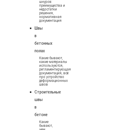
шнуров:
преимущества и
недостатки
решения,
нормативная
документация
Швы
в
бетонных
полах
Какие бывают,
какие материалы
используются,
регламентирующая
документация, всё
про устройство
деформационных
швов
Строительные
швы
в
бетоне
Какие
бывают,
чем