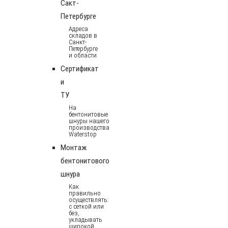
Сакт-
Петербурге
Адреса
складов в
Санкт-
Петербурге
и области
Сертификат
и
ТУ
На
бентонитовые
шнуры нашего
производства
Waterstop
Монтаж
бентонитового
шнура
Как
правильно
осуществлять:
с сеткой или
без,
укладывать
широкой