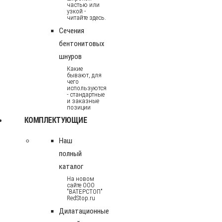
частью или
узкой -
читайте здесь.
Сечения
бентонитовых
шнуров
Какие
бывают, для
чего
используются
- стандартные
и заказные
позиции
КОМПЛЕКТУЮЩИЕ
Наш
полный
каталог
На новом
сайте ООО
"ВАТЕРСТОП"
RedStop.ru
Дилатационные