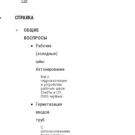
120
СПРАВКА
ОБЩИЕ
ВОСПРОСЫ
Рабочие
(холодные)
швы
бетонирования
Всё о
гидроизоляции
и устройстве
рабочих швов:
СНиПы и СП,
DWG чертежи
Герметизация
вводов
труб
С
использованием