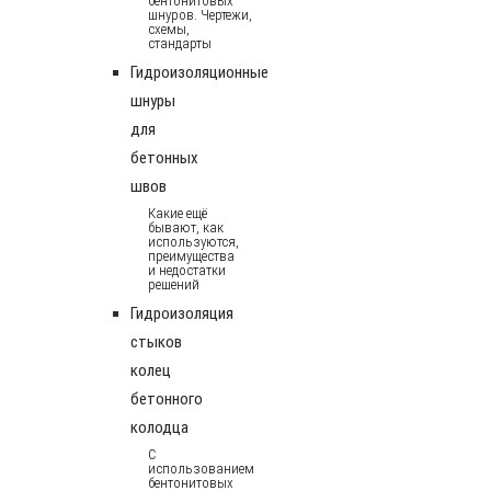
бентонитовых
шнуров. Чертежи,
схемы,
стандарты
Гидроизоляционные
шнуры
для
бетонных
швов
Какие ещё
бывают, как
используются,
преимущества
и недостатки
решений
Гидроизоляция
стыков
колец
бетонного
колодца
С
использованием
бентонитовых