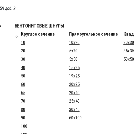
-59
доб. 2
БЕНТОНИТОВЫЕ ШНУРЫ
Круглое сечение
Прямоугольное сечение
Квад
10
10x20
30x30
20
5x20
35x35
30
5x50
50x50
40
15x25
50
19x25
60
20x25
65
20x40
70
25x40
80
30x40
90
60x100
100