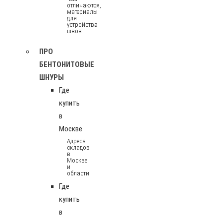
отличаются,
материалы
для
устройства
швов
ПРО
БЕНТОНИТОВЫЕ
ШНУРЫ
Где
купить
в
Москве
Адреса
складов
в
Москве
и
области
Где
купить
в