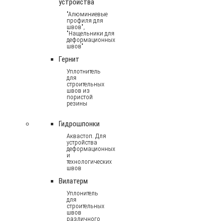
устройства
"Алюминиевые
профиля для
швов",
"Нащельники для
деформационных
швов"
Гернит
Уплотнитель
для
строительных
швов из
пористой
резины
Гидрошпонки
Аквастоп. Для
устройства
деформационных
и
технологических
швов
Вилатерм
Уплонитель
для
строительных
швов
различного